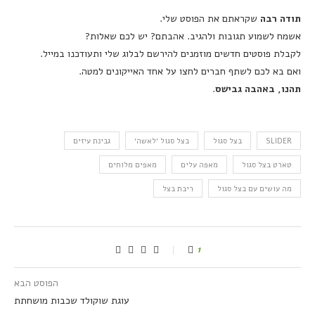
תודה רבה
שקראתם את הפוסט שלי.
אשמח לשמוע תגובות ולהגיב. אהבתם? יש לכם שאלות?
לקבלת פוסטים חדשים מוזמנים להירשם לבלוג שלי ותעודכנו במייל.
ואם בא לכם לשתף חברים לחצו על אחד האייקונים למטה.
תהנו, באהבה גבישס
.
SLIDER
בצל סגול
בצל סגול ׳לאשה׳
גבינת עיזים
טארט בצל סגול
מאפה עלים
מאפים מלוחים
מה עושים עם בצל סגול
ריבת בצל
1
הפוסט הבא
עוגת שוקולד שכבות מושחתת