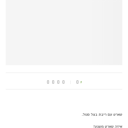
1
טארט עם ריבת בצל סגול.
איזה טארט משגע!