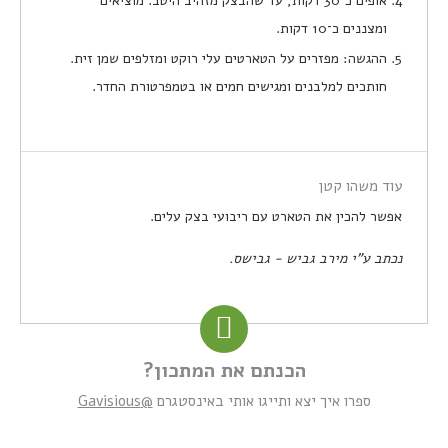
אופים כ־30 דקות, עד שהבצק מזהיב היטב. מוציאים
ומצננים כ־10 דקות.
ההגשה: מפזרים על הטארטים עלי רוקט ומזלפים שמן זית.
חותכים למלבנים ומגישים חמים או בטמפרטורת החדר.
עוד משהו קטן
אפשר להכין את הטארט עם ריבועי בצק עלים.
נכתב ע"י מירב גביש - גבישס.
הכנתם את המתכון?
ספרו איך יצא ותייגו אותי באינסטגרם
@Gavisious