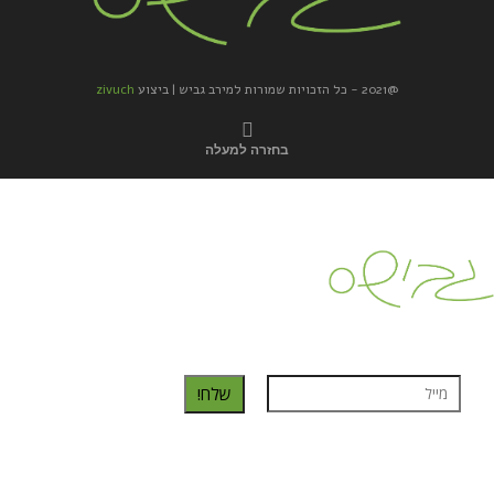
@2021 - כל הזכויות שמורות למירב גביש | ביצוע
zivuch
בחזרה למעלה
כדאי לך להירשם ולקבל את המתכונים למייל:
שלח!
נרשמת בהצלחה!
תהנו, באהבה מגבישס.