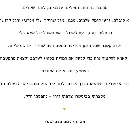
אוהבת במיוחד: חצילים, עגבניות, לחם ושקדים.
 סובלת: זרעי קימל שלמים
,
מנגו
(
מזל שהיקר שלי אלרגי
)
ורגל קרושה
התחלתי בעיקר עם לאכול – את האוכל של אמא שלי.
ילדה קטנה שכל הזמן מפריעה במטבח עם שתי ידיים שמאליות.
 לאמא להקציף (רק כדי ללקק את המרית בסוף) לערבב ולצאת מהמטבח 
באמצע נטשתי את המטבח.
די הלימודים; איפשהו בדרך עברתי לגור ליד שוק מחנה יהודה ועולם חד
מלצרתי בביסטרו צרפתי וזהו – נתפסתי חזק.
♥
מה יהיה פה בגבישס?