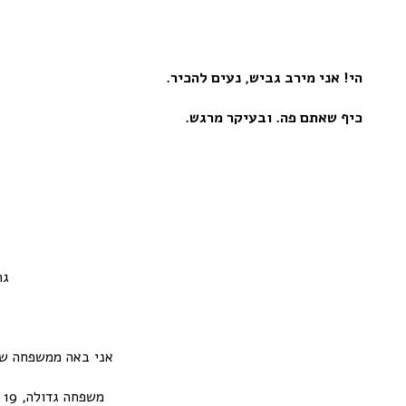
הי
!
אני מירב גביש
,
נעים להכיר
.
כיף שאתם פה
.
ובעיקר מרגש
.
גר
אני באה ממשפחה של
משפחה גדולה, 19 אחיינים והרבה בני דודים. כל אחד אוהב משהו אחר. עם בצל, בלי שום, כן מנגו, לא מנגו.