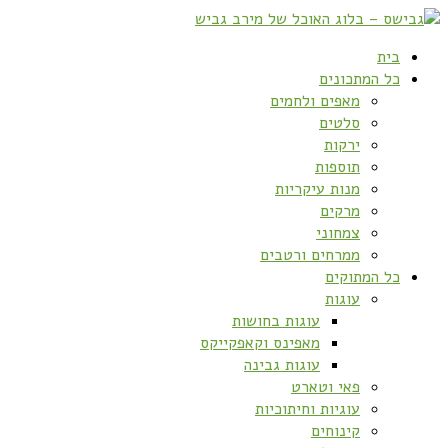
בית
כל המתכונים
מאפים ולחמים
סלטים
ירקות
תוספות
מנות עיקריות
מרקים
צמחוני
ממרחים ורטבים
כל המתוקים
עוגות
עוגות בחושות
מאפינס וקאפקייקס
עוגות גבינה
פאי וטארט
עוגיות וחיתוכיות
קינוחים