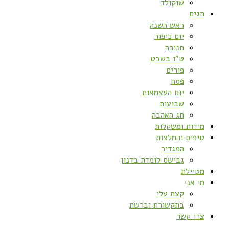
שוקולד
חגים
ראש השנה
יום כיפור
חנוכה
ט”ו בשבט
פורים
פסח
יום העצמאות
שבועות
חג האהבה
מידות ומשקלות
טיפים והמלצות
המגדיר
גבישס לומדת בדנון
מטיילת
מי אני
קצת עלי
בתקשורת וברשת
צרו קשר