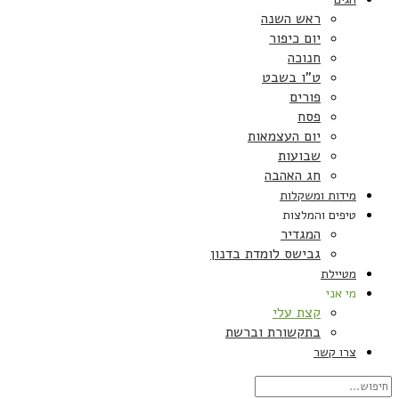
ראש השנה
יום כיפור
חנוכה
ט”ו בשבט
פורים
פסח
יום העצמאות
שבועות
חג האהבה
מידות ומשקלות
טיפים והמלצות
המגדיר
גבישס לומדת בדנון
מטיילת
מי אני
קצת עלי
בתקשורת וברשת
צרו קשר