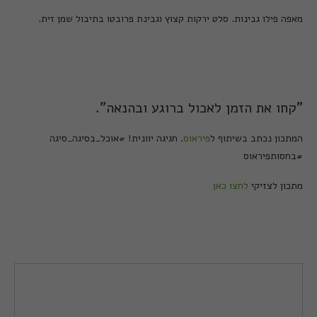
מאפה פילו גבינות. סלט ירקות קצוץ וגבינת פרובטו בתיבול שמן זית.
"קחו את הזמן לאכול ברוגע ובהנאה".
המתכון נכתב בשיתוף ל
פיראוס
. חגיגה יוונית! #אוכל_בסיגה_סיגה
#בחסותפיראוס
מתכון לצזיקי
לחצו כאן