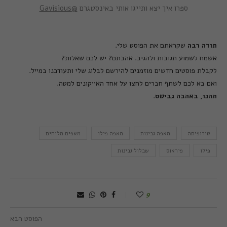
ספרו איך יצא ותייגו אותי באינסטגרם
@Gavisious
תודה
רבה
שקראתם את הפוסט שלי
.
אשמח לשמוע תגובות ולהגיב
.
אהבתם
?
יש לכם שאלות
?
לקבלת פוסטים חדשים מוזמנים להירשם לבלוג שלי ותעודכנו במייל
.
ואם בא לכם לשתף חברים לחצו על אחד האייקונים למטה
.
תהנו
,
באהבה
גבישס
.
טירופיתה
מאפה גבינות
מאפה פילו
מאפים מלוחים
פילו
פיראוס
שבלול גבינות
9
הפוסט הבא