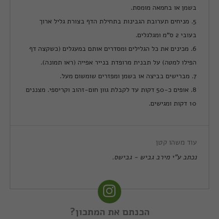
בשמן או בחמאה מומסת.
5. מניחים תערובת הגבינות בתחילת הדף בצורת גליל ארוך
בעובי 2 ס"מ ומגלגלים.
6. מכינים את כל הגלילים ומסדרים אותם במעגלים (כשקצה דף
הפילו למטה) על תבנית מרופדת בנייר אפייה (ראו תמונה).
7. מברישים בביצה או בשמן ומפזרים שומשום מעל.
8. אופים כ-50 דקות עד לקבלת גוון חום-זהוב וקריספי. מצננים
10 דקות ומגישים.
עוד משהו קטן
נכתב ע"י מירב גביש - גבישס.
הכנתם את המתכון?