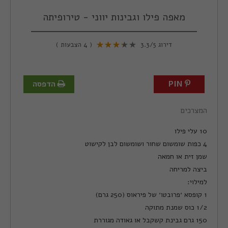
מאפה פילו וגבינות יווני - טירופיתה
דירוג
/5
3.3
(
4
הצבעות )
PIN
הדפסה
המצרכים
10 עלי פילו
4 כפות שומשום שחור ושומשום לבן לקישוט
שמן זית או חמאה
ביצה למריחה
למילוי:
1 קופסא ׳פרובטו׳ של פיראוס (250 גרם)
1/2 כוס שמנת מתוקה
150 גרם גבינת קשקבל או גאודה מגוררת