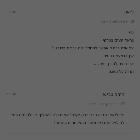
ליאת
תשובה
5 ביוני 2019 - 11:05
היי
נראה טעים בטרוף
עם איזו גבינה אפשר להחליף את גבינת פרובטו?
אין בנמצא בסופר
אני רוצה להכין כעת….
תודה על מענה
מירב גביש
תשובה
5 ביוני 2019 - 12:37
היי ליאת. תודה רבה רבה יקרה! את יכולה להחליף בבולגרית (שימי
לב למליחות) או פטה. בהצלחה וחג שמח!