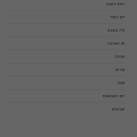
ראש השנה
יום כיפור
ט”ו בשבט
חג האהבה
חנוכה
פורים
פסח
יום העצמאות
שבועות