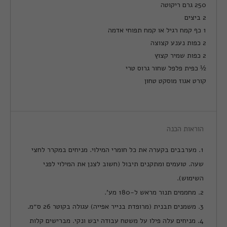
250 גרם ריקוטה
2 ביצים
1 כף קמח רגיל או קמח תפוחי אדמה
2 כפות נענע קצוצה
2 כפות שמיר קצוץ
½ כפית פלפל שחור גרוס טרי
קורט אגוז מוסקט טחון
הוראות הכנה
1. מערבבים בקערה את כל חומרי המילוי. מניחים במקרר לחצי
שעה. טועמים ומתקנים תיבול (חשוב לצנן את המילוי לפני
השימוש).
2. מחממים תנור מראש ל-180 מע'.
3. משמנים תבנית (מרופדת בנייר אפייה) עגולה בקוטר 26 ס״מ.
4. מניחים עלה פילו על משטח עבודה יבש ונקי. מברישים קלות