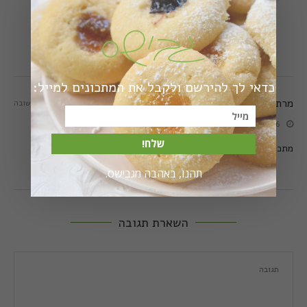
1 בנובמבר 2020 - 13:34
gavisious
תודה ושבוע מעולה!
כדאי לך להירשם ולקבל את המתכונים למייל:
מרתה
תשובה
26 ביוני 2022 - 18:23
שלח!
מתכון פשוט מנצח! האורחים ליקקו את האצבעות תודה !
תהנו, באהבה מגבישס.
השארת תגובה