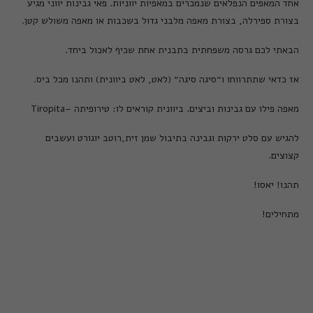
אחד המאפים הנפלאים שנמכרים במאפיות יווניות. פאי גבינות יווני מגיע
בצורת ספירלה, בצורת מאפה מלבני גדול בשכבות או מאפה משולש קטן.
הבאתי לכם גרסה משפחתית בתבנית אחת שכיף לאכול ביחד.
אז כדאי שתתרווחו ו״סיגה סיגה״ (לאט, לאט ביוונית) ותהנו מכל ביס.
מאפה פילו עם גבינות וביצים. ביוונית קוראים לו: טירופיתה –Tiropita
להגיש עם סלט ירקות וגבינה בתיבול שמן זית,רוטב יוגורט ועשבים
קצוצים.
תהנו! יאסו!
מתחילים!