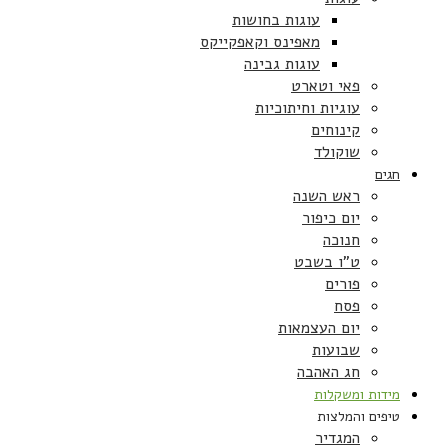
עוגות בחושות
מאפינס וקאפקייקס
עוגות גבינה
פאי וטארט
עוגיות וחיתוכיות
קינוחים
שוקולד
חגים
ראש השנה
יום כיפור
חנוכה
ט”ו בשבט
פורים
פסח
יום העצמאות
שבועות
חג האהבה
מידות ומשקלות
טיפים והמלצות
המגדיר