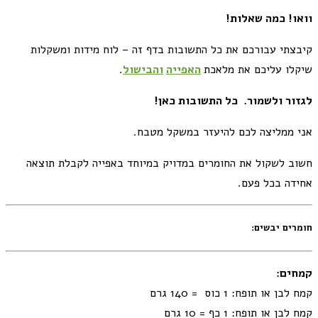
וואו! כמה שאלות!
קיבצתי עבורכם את כל התשובות בדף זה – לוח מידות ומשקלות
שיקלו עליכם את מלאכת
האפייה
והבישול
.
לגזור ולשמור. כל התשובות כאן!
אני ממליצה לכם להיעזר במשקל מטבח.
חשוב לשקול את החומרים במדויק במיוחד באפייה לקבלת תוצאה
אחידה בכל פעם.
חומרים יבשים:
קמחים:
קמח לבן או תופח: 1 כוס = 140 גרם
קמח לבן או תופח: 1 כף = 10 גרם