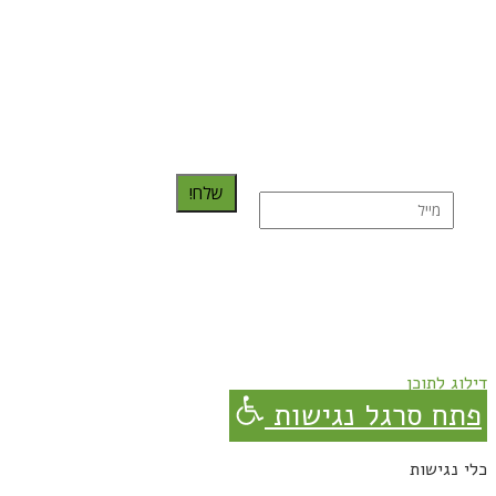
כדאי לך להירשם ולקבל את המתכונים למייל:
שלח!
נרשמת בהצלחה!
תהנו, באהבה מגבישס.
דילוג לתוכן
פתח סרגל נגישות
כלי נגישות