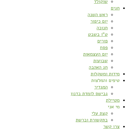
שוקולד
חגים
ראש השנה
יום כיפור
חנוכה
ט”ו בשבט
פורים
פסח
יום העצמאות
שבועות
חג האהבה
מידות ומשקלות
טיפים והמלצות
המגדיר
גבישס לומדת בדנון
מטיילת
מי אני
קצת עלי
בתקשורת וברשת
צרו קשר