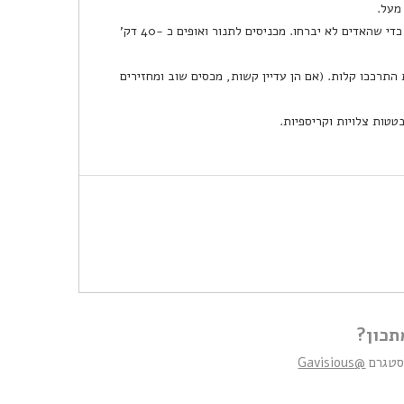
מכניסים לתנור ואופים כ -40 דק'
התרככו קלות. (אם הן עדיין קשות, מכסים שוב ומחזירים
תכון?
נסטגרם
@Gavisious