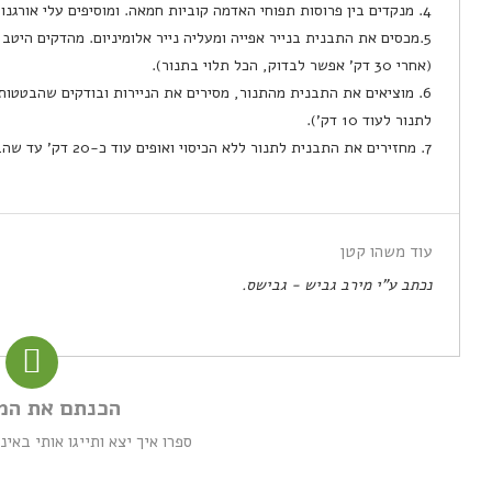
4. מנקדים בין פרוסות תפוחי האדמה קוביות חמאה. ומוסיפים עלי אורגנו מעל.
5.מכסים את התבנית בנייר אפייה ומעליה נייר אלומיניום. מהדקים היטב כדי שהאדים לא יברחו.
(אחרי 30 דק' אפשר לבדוק, הכל תלוי בתנור).
6. מוציאים את התבנית מהתנור, מסירים את הניירות ובודקים שהבטטות 
לתנור לעוד 10 דק').
7. מחזירים את התבנית לתנור ללא הכיסוי ואופים עוד כ-20 דק' עד שהבטטות צלויות וקריספיות.
עוד משהו קטן
נכתב ע"י מירב גביש - גבישס.
הכנתם את המ
ספרו איך יצא ותייגו אותי באי