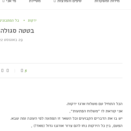
מידות ומשקלות
טיפים והמלצות
מטיילת
מי אני
ירקות
כל המתכונים
בטטה סגולה 
29 באוגוסט 2022
5
הכל התחיל עם משלוח ארגז ירקות.
אני קוראת לו ״משלוח הפתעות״,
יש בו את הדברים הקבועים וכל השאר זו הפתעה לפי העונה ומה שבא.
הפעם, בין כל הירקות נחו להם צרור אורגנו גדול (מאד!) ,