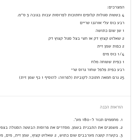
המצרכים:
4 בטטות סגולות קלופים וחתוכות לפרוסות עבות בגובה 3 ס״מ.
רבע כוס עלי אורגנו טריים
1 שן שום כתושה
2 שאלוט קצוץ דק או חצי בצל סגול קצוץ דק
2 כפות שמן זית
1/4 כוס מים
1 כפית שטוחה מלח
רבע כפית פלפל שחור גרוס טרי
25 גרם חמאה חתוכה לקוביות (לפרווה: להוסיף 1 כף שמן זית)
הוראות הכנה
1. מחממים תנור ל-180 מע'.
2. משמנים את התבנית בשמן. מסדרים את פרוסות הבטטה הסגולה בצפיפות.
3. בקערה קטנה מערבבים שום כתוש, 2 שאלוט קצוץ, שמן זית, מים, מלח ופלפל, ויוצקים על הבטטות באופן שווה.