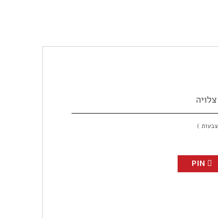
לויה
בעות )
PIN