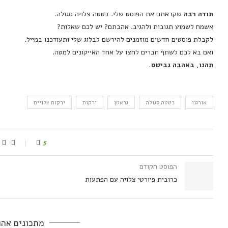
תודה רבה
שקראתם את הפוסט שלי
. בטטה צלויה סגולה.
אשמח לשמוע תגובות ולהגיב. אהבתם
?
יש לכם שאלות
?
לקבלת פוסטים חדשים מוזמנים להירשם לבלוג שלי ותעודכנו במייל.
ואם בא לכם לשתף חברים לחצו על אחד האייקונים למטה.
תהנו, באהבה גבישס.
אורגנו
בטטה סגולה
גראטן
ירקות
ירקות צלויים
5
הפוסט הקודם
כרובית פיורטי צלויה עם הפתעות
מתכונים אהו