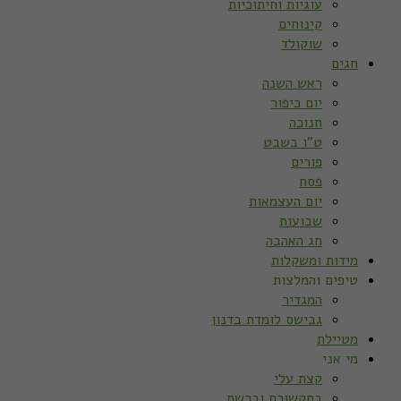
עוגיות וחיתוכיות
קינוחים
שוקולד
חגים
ראש השנה
יום כיפור
חנוכה
ט”ו בשבט
פורים
פסח
יום העצמאות
שבועות
חג האהבה
מידות ומשקלות
טיפים והמלצות
המגדיר
גבישס לומדת בדנון
מטיילת
מי אני
קצת עלי
בתקשורת וברשת