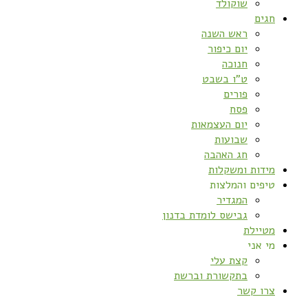
שוקולד
חגים
ראש השנה
יום כיפור
חנוכה
ט”ו בשבט
פורים
פסח
יום העצמאות
שבועות
חג האהבה
מידות ומשקלות
טיפים והמלצות
המגדיר
גבישס לומדת בדנון
מטיילת
מי אני
קצת עלי
בתקשורת וברשת
צרו קשר