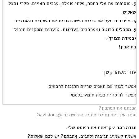
3. מוסיפים את עלי החסה, פלחי פומלה, ענבים חצויים, סלרי ובצל
שאלוט.
4. מפוררים מעל את גבינת הפטה וזורים את השקדים והאגוזים.
5. מתבלים ברוטב ומערבבים בעדינות. טועמים ומתקנים תיבול
(במידת הצורך).
בתיאבון!
עוד משהו קטן
אפשר לגוון עם תאנים טריות חתוכות לרבעים
אפשר להוסיף 1 כפית חומץ בלסמי
הכנתם את המתכון?
ספרו איך יצא ותייגו אותי באינסטגרם
@Gavisious
תודה רבה
שקראתם את הפוסט שלי.
אשמח לשמוע תגובות ולהגיב. אהבתם? יש לכם שאלות?