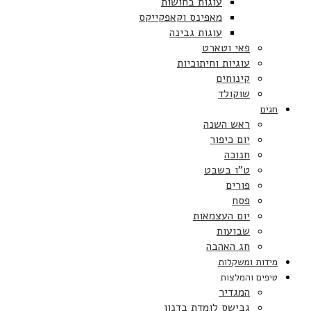
עוגות בחושות
מאפינס וקאפקייקס
עוגות גבינה
פאי וטארט
עוגיות וחיתוכיות
קינוחים
שוקולד
חגים
ראש השנה
יום כיפור
חנוכה
ט”ו בשבט
פורים
פסח
יום העצמאות
שבועות
חג האהבה
מידות ומשקלות
טיפים והמלצות
המגדיר
גבישס לומדת בדנון