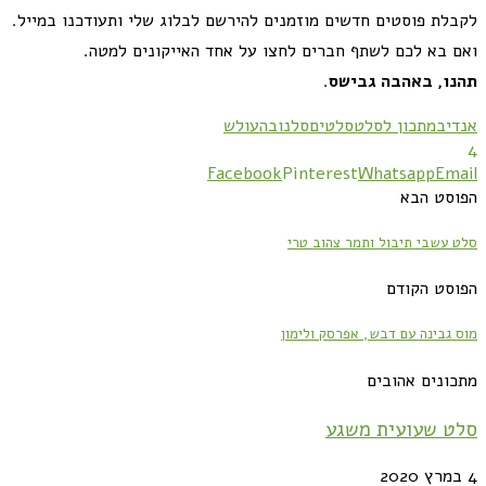
לקבלת פוסטים חדשים מוזמנים להירשם לבלוג שלי ותעודכנו במייל.
ואם בא לכם לשתף חברים לחצו על אחד האייקונים למטה.
תהנו, באהבה גבישס
.
אנדיב
מתכון לסלט
סלטים
סלנובה
עולש
4
Facebook
Pinterest
Whatsapp
Email
הפוסט הבא
סלט עשבי תיבול ותמר צהוב טרי
הפוסט הקודם
מוס גבינה עם דבש, אפרסק ולימון
מתכונים אהובים
סלט שעועית משגע
4 במרץ 2020