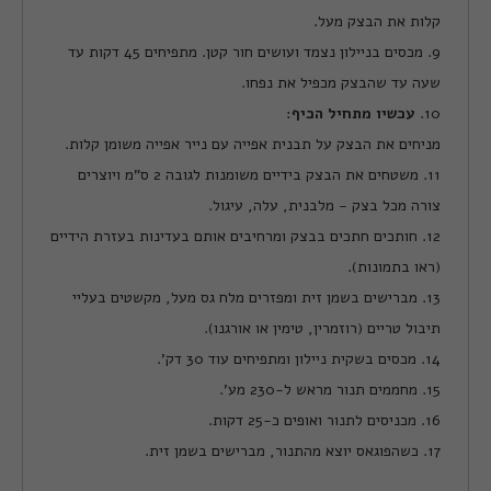
קלות את הבצק מעל.
9. מכסים בניילון נצמד ועושים חור קטן. מתפיחים 45 דקות עד
שעה עד שהבצק מכפיל את נפחו.
10.
עכשיו מתחיל הכיף
:
מניחים את הבצק על תבנית אפייה עם נייר אפייה משומן קלות.
11. משטחים את הבצק בידיים משומנות לגובה 2 ס"מ ויוצרים
צורה מכל בצק - מלבנית, עלה, עיגול.
12. חותכים חתכים בבצק ומרחיבים אותם בעדינות בעזרת הידיים
(ראו בתמונות).
13. מברישים בשמן זית ומפזרים מלח גס מעל, מקשטים בעליי
תיבול טריים (רוזמרין, טימין או אורגנו).
14. מכסים בשקית ניילון ומתפיחים עוד 30 דק'.
15. מחממים תנור מראש ל-230 מע'.
16. מכניסים לתנור ואופים כ-25 דקות.
17. כשהפוגאס יוצא מהתנור, מברישים בשמן זית.