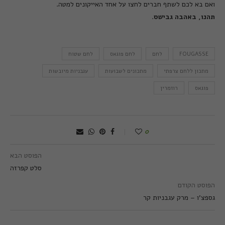
ואם בא לכם לשתף חברים לחצו על אחד האייקונים למטה.
תהנו, באהבה גבישס
.
FOUGASSE
לחם
לחם פוגאס
לחם שטוח
מתכון ללחם צרפתי
מתכונים לשבועות
עגבניות מיובשות
פוגאס
רוזמרין
0
הפוסט הבא
סלט קפרזה
הפוסט הקודם
גספצ'ו – מרק עגבניות קר