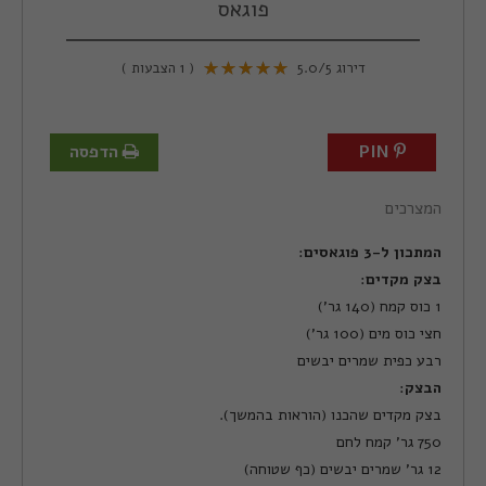
פוגאס
דירוג
/5
5.0
(
1
הצבעות )
PIN
הדפסה
המצרכים
המתכון ל-3 פוגאסים
:
בצק מקדים
:
1 כוס קמח (140 גר')
חצי כוס מים (100 גר')
רבע כפית שמרים יבשים
הבצק
:
בצק מקדים שהכנו (הוראות בהמשך).
750 גר' קמח לחם
12 גר' שמרים יבשים (כף שטוחה)