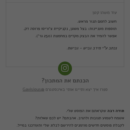
עוד משהו קטן
חשוב לחמם תנור מראש.
תוספות מעניינות: בצל מטוגן, נקניקיית צ'וריסו פרוסה דק.
אפשר להמיר את הבצק מקדים במחמצת (250 גר').
נכתב ע"י מירב גביש - גבישס.
הכנתם את המתכון?
ספרו איך יצא ותייגו אותי באינסטגרם
@Gavisious
תודה רבה
שקראתם את הפוסט שלי.
אשמח לשמוע תגובות ולהגיב. אהבתם? יש לכם שאלות?
לקבלת פוסטים חדשים מוזמנים להירשם לבלוג שלי ותעודכנו במייל.