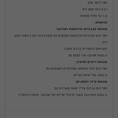
חצי ליטר מים
רבע כוס שמן זית
1.5 כף מלח שטוחה
תוספות
:
פוגאס עגבניות מיובשות ואורגנו
:
חצי כוס עגבניות מיובשות קצוצות גס מעורבבות עם 2 כפות שמן
זית.
(מניחים להשרייה כרבע שעה)
2 כפות אורגנו טרי קצוץ גס
פוגאס זיתים וטימין
:
חצי כוס זיתי קלמטה מגולענים וקצוצים גס
2 כפות עלי טימין טריים
פוגאס צ'דר ועשבים
:
חצי כוס גבינת צד'ר קשה מגוררת גס
3 כפות תערובת עשבי תיבול טריים של אורגנו, טימין ורוזמרין