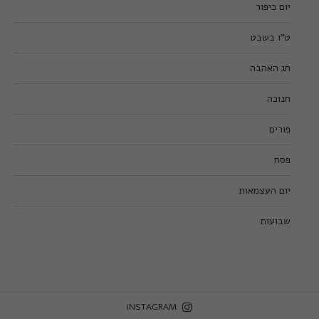
יום כיפור
ט”ו בשבט
חג האהבה
חנוכה
פורים
פסח
יום העצמאות
שבועות
INSTAGRAM