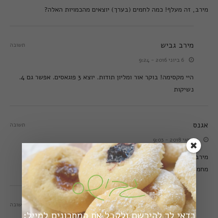
מירב, זה מעלף! כמה לחמים (בערך) יוצאים מהכמויות האלה?
מירב גביש
תשובה
6 ביוני 2016 - 9:24
היי מקסימה! בוקר אור ומליון תודות. יוצא 3 פוגאסים. אפשר גם 4.
נשיקות
אגנס
תשובה
2 במאי 2018 - 9:03
מירב שלום, האם הבצק המקדים נשמר יותר , אפשר לשים במקרר כמו
מחמצת?
מירב גביש
תשובה
כדאי לך להירשם ולקבל את המתכונים למייל: