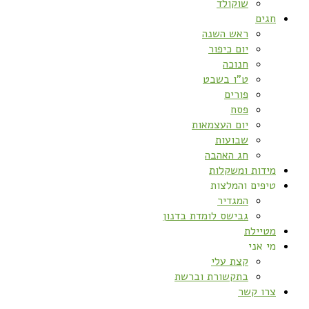
שוקולד
חגים
ראש השנה
יום כיפור
חנוכה
ט”ו בשבט
פורים
פסח
יום העצמאות
שבועות
חג האהבה
מידות ומשקלות
טיפים והמלצות
המגדיר
גבישס לומדת בדנון
מטיילת
מי אני
קצת עלי
בתקשורת וברשת
צרו קשר