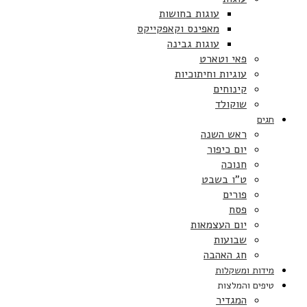
עוגות בחושות
מאפינס וקאפקייקס
עוגות גבינה
פאי וטארט
עוגיות וחיתוכיות
קינוחים
שוקולד
חגים
ראש השנה
יום כיפור
חנוכה
ט”ו בשבט
פורים
פסח
יום העצמאות
שבועות
חג האהבה
מידות ומשקלות
טיפים והמלצות
המגדיר