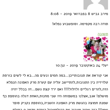
מירב גביש
8 בפברואר 2019 - 8:08
תודה רבה מקסימה. וסופשבוע נפלא!
תשובה
יעלי
24 באוקטובר 2019 - 10:32
אני קוראת את תגובותייכן…כמה חמים ונעים פה…בא לי לשים כורסת
טלויזיה בין התגובות,להתיישב עליה עם קערת מרק האפונה הנפלא
הזה,להרים רגליים ולזלול!!!! ואם ירד קצת גשם…זה בכלל יהיה
מושלם! אגב,אצלנו במשפוחה היו שני מחנות,האחת דגלה בהוספת כף
שמנת חמוצה בהגשת מרק האפונה והשניה,בהוספת נקניק סופר
שמן!!! כזה שהיה מעביר את הכולסטרול רעידת אדמה,9 בסולם