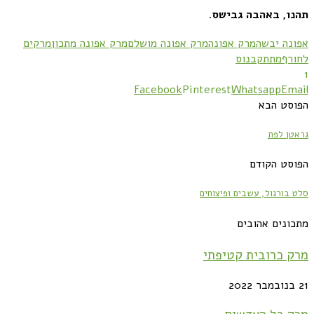
תהנו, באהבה גבישס
.
אפונה יבשה
מרק אפונה
מרק אפונה מושלם
מרק אפונה מתכון
מרקים
לחורף
מתת
קבנוס
1
Facebook
Pinterest
Whatsapp
Email
הפוסט הבא
גראטן לפת
הפוסט הקודם
סלט בורגול, עשבים ופיצוחים
מתכונים אהובים
מרק כרובית קטיפתי
21 בנובמבר 2022