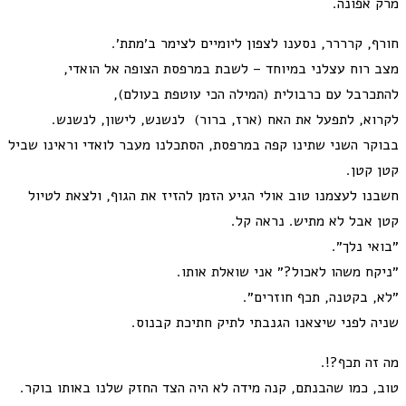
מרק אפונה.
חורף, קרררר, נסענו לצפון ליומיים לצימר ב׳מתת׳.
מצב רוח עצלני במיוחד – לשבת במרפסת הצופה אל הואדי,
להתכרבל עם כרבולית (המילה הכי עוטפת בעולם),
לקרוא, לתפעל את האח (ארז, ברור) לנשנש, לישון, לנשנש.
בבוקר השני שתינו קפה במרפסת, הסתכלנו מעבר לואדי וראינו שביל
קטן קטן.
חשבנו לעצמנו טוב אולי הגיע הזמן להזיז את הגוף, ולצאת לטיול
קטן אבל לא מתיש. נראה קל.
״בואי נלך״.
״ניקח משהו לאכול?״ אני שואלת אותו.
״לא, בקטנה, תכף חוזרים״.
שניה לפני שיצאנו הגנבתי לתיק חתיכת קבנוס.
מה זה תכף?!.
טוב, כמו שהבנתם, קנה מידה לא היה הצד החזק שלנו באותו בוקר.