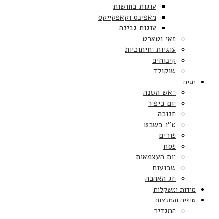
עוגות בחושות
מאפינס וקאפקייקס
עוגות גבינה
פאי וטארט
עוגיות וחיתוכיות
קינוחים
שוקולד
חגים
ראש השנה
יום כיפור
חנוכה
ט”ו בשבט
פורים
פסח
יום העצמאות
שבועות
חג האהבה
מידות ומשקלות
טיפים והמלצות
המגדיר