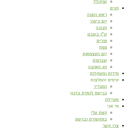
שוקולד
חגים
ראש השנה
יום כיפור
חנוכה
ט”ו בשבט
פורים
פסח
יום העצמאות
שבועות
חג האהבה
מידות ומשקלות
טיפים והמלצות
המגדיר
גבישס לומדת בדנון
מטיילת
מי אני
קצת עלי
בתקשורת וברשת
צרו קשר