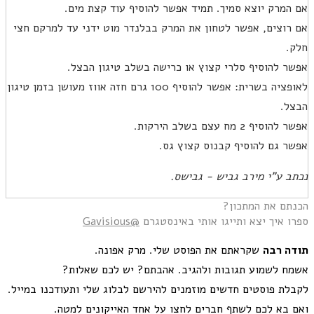
אם המרק יוצא סמיך. תמיד אפשר להוסיף עוד קצת מים.
אם רוצים, אפשר לטחון את המרק בבלנדר מוט ידני עד למרקם חצי
חלק.
אפשר להוסיף סלרי קצוץ או כרישה בשלב טיגון הבצל.
לאופציה בשרית: אפשר להוסיף 100 גרם חזה אווז מעושן בזמן טיגון
הבצל.
אפשר להוסיף 2 מח עצם בשלב הירקות.
אפשר גם להוסיף קבנוס קצוץ גס.
נכתב ע"י מירב גביש - גבישס.
הכנתם את המתכון?
ספרו איך יצא ותייגו אותי באינסטגרם
@Gavisious
תודה רבה
שקראתם את הפוסט שלי. מרק אפונה.
אשמח לשמוע תגובות ולהגיב. אהבתם? יש לכם שאלות?
לקבלת פוסטים חדשים מוזמנים להירשם לבלוג שלי ותעודכנו במייל.
ואם בא לכם לשתף חברים לחצו על אחד האייקונים למטה.