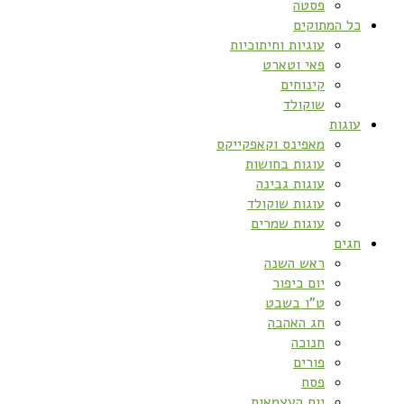
פסטה
כל המתוקים
עוגיות וחיתוכיות
פאי וטארט
קינוחים
שוקולד
עוגות
מאפינס וקאפקייקס
עוגות בחושות
עוגות גבינה
עוגות שוקולד
עוגות שמרים
חגים
ראש השנה
יום כיפור
ט”ו בשבט
חג האהבה
חנוכה
פורים
פסח
יום העצמאות