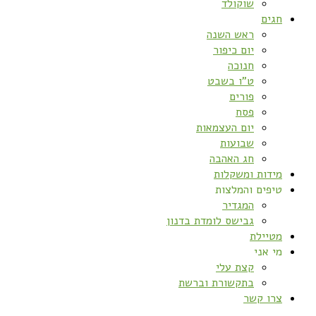
שוקולד
חגים
ראש השנה
יום כיפור
חנוכה
ט”ו בשבט
פורים
פסח
יום העצמאות
שבועות
חג האהבה
מידות ומשקלות
טיפים והמלצות
המגדיר
גבישס לומדת בדנון
מטיילת
מי אני
קצת עלי
בתקשורת וברשת
צרו קשר