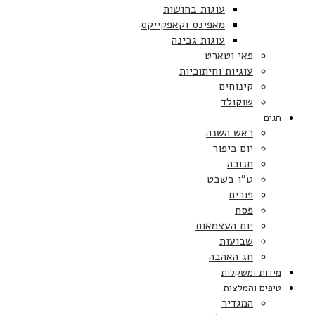
עוגות בחושות
מאפינס וקאפקייקס
עוגות גבינה
פאי וטארט
עוגיות וחיתוכיות
קינוחים
שוקולד
חגים
ראש השנה
יום כיפור
חנוכה
ט”ו בשבט
פורים
פסח
יום העצמאות
שבועות
חג האהבה
מידות ומשקלות
טיפים והמלצות
המגדיר