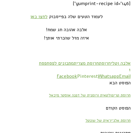
[yumprint-recipe id='146']
לעמוד הטעים שלה בפייסבוק
לחצו כאן
אלבה אהובה חג שמח!
איזה מזל שהכרתי אותך!
אלבה וטלי
חרוסת
חרוסת מצרית
מתכונים לפסח
פסח
1
Facebook
Pinterest
Whatsapp
Email
הפוסט הבא
חרוסת טריפולטאית ורומנית של דפנה אוסטר מיכאל
הפוסט הקודם
חרוסת אלג׳יראית של שונטל
מתכונים אהובים