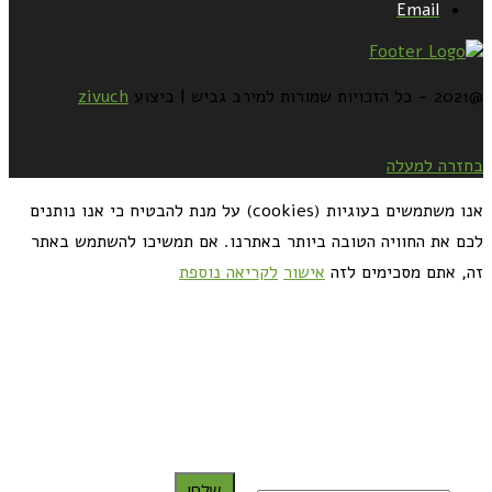
Email
@2021 - כל הזכויות שמורות למירב גביש | ביצוע
zivuch
בחזרה למעלה
אנו משתמשים בעוגיות (cookies) על מנת להבטיח כי אנו נותנים
לכם את החוויה הטובה ביותר באתרנו. אם תמשיכו להשתמש באתר
זה, אתם מסכימים לזה
אישור
לקריאה נוספת
כדאי לך להירשם ולקבל את המתכונים למייל:
שלח!