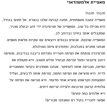
מאפיית אלמשהדאוי
חובה! חובה!
מאפייה קטנה משפחתית, תחנה קבועה שלנו בנצרת. אל תטעו בגודל,
היא מכילה כל טוב. המאפייה של תורפינדה ידי זהב ובעלה מוניר,
שמקבלים אותך בחיוך וברוחב לב.
המאפייה שוקקת. אנשים נכנסים ויוצאים עם שקיות מלאות מאפים.
אנחנו מחכים בסבלנות, ומזמינים פיתה מגולגלת.
תורפינדה פותחת את הפיתה הטרייה ומורחת ג׳יבנה בנדיבות, מוסיפה
רוטב פיקנטי ומעל עורמת תבשיל עולש משגע. היא מקפלת את
הפיתה, מכניסה אותה לטוסטר. אנחנו ממתינים בקושי ומתמכרים
לריח. היא מוציאה את הפיתה החמה, פורסת אותה לרבעים, וצליל
התפצחות הקראסט מוציא אותי מדעתי. היא מגישה את הפיתה על
צלוחית קרטון מרובעת ולצידה ערימת זיתים.
ויא אלוהים כמה טעים!
אפשר להכריז בקול רם שאנחנו מכורים!