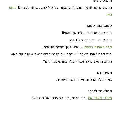
חומוס ניזאר
מחפשים שווארמה טובה? כתבתו של גיל להב. בואו לנצרת!
לחצו
כאן
קפה. בתי קפה:
בית קפה תרבות – ליוואן liwan
בית קפה – הפינה של ג׳דה
קפה פאהום בשוק
– שלט ישן והריח מושלם.
בית קפה "אבו סאלם" – ״תה של קינמון שמבושל שעות על האש
ואחכ מוסיפים לו אגוזי מלך כתושים..חלום״.
מסעדות:
גאזי מלך הדגים, אל רידא, תישרין.
המלצות לינה:
פאוזי עאזר אין
. אל חכים, אל בשארה, אל מוטראן.