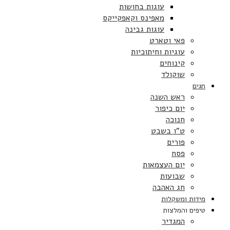
עוגות בחושות
מאפינס וקאפקייקס
עוגות גבינה
פאי וטארט
עוגיות וחיתוכיות
קינוחים
שוקולד
חגים
ראש השנה
יום כיפור
חנוכה
ט”ו בשבט
פורים
פסח
יום העצמאות
שבועות
חג האהבה
מידות ומשקלות
טיפים והמלצות
המגדיר