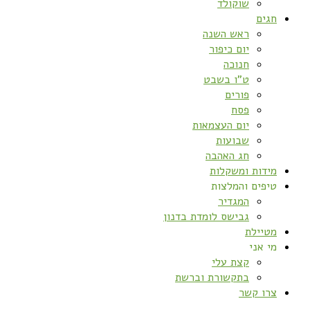
שוקולד
חגים
ראש השנה
יום כיפור
חנוכה
ט”ו בשבט
פורים
פסח
יום העצמאות
שבועות
חג האהבה
מידות ומשקלות
טיפים והמלצות
המגדיר
גבישס לומדת בדנון
מטיילת
מי אני
קצת עלי
בתקשורת וברשת
צרו קשר