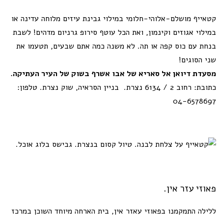
קטאייף מושלם-אלוהי-חלומי במילוי גבינת עיזים מלוחה עדינה או
במילוי אגוזים וקינמון, ואת הכל עוטף סירופ גרניום מדהים! לשבת
בנחת עם כוס קפה או תה. לא משנה כמה אתם שבעים, תטעמו את
שני הסוגים!
מסעדת דיואן אל סאריא של אבו אשרף בשוק של העיר העתיקה.
כתובת: רחוב 2 / 6134 נצרת. בניין הסראיה, שוק נצרת.
טלפון:
04-6578697
פאוזי עזר אין.
ללילה התמקמנו בפאוזי עאזר אין, בית הארחה מיוחד השוכן במרכז