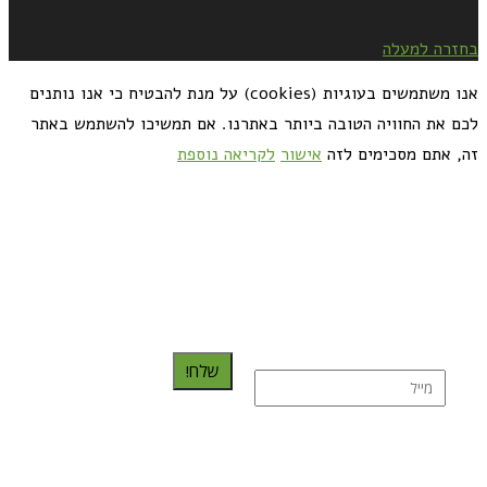
בחזרה למעלה
אנו משתמשים בעוגיות (cookies) על מנת להבטיח כי אנו נותנים
לכם את החוויה הטובה ביותר באתרנו. אם תמשיכו להשתמש באתר
זה, אתם מסכימים לזה
אישור
לקריאה נוספת
כדאי לך להירשם ולקבל את המתכונים למייל:
שלח!
נרשמת בהצלחה!
תהנו, באהבה מגבישס.