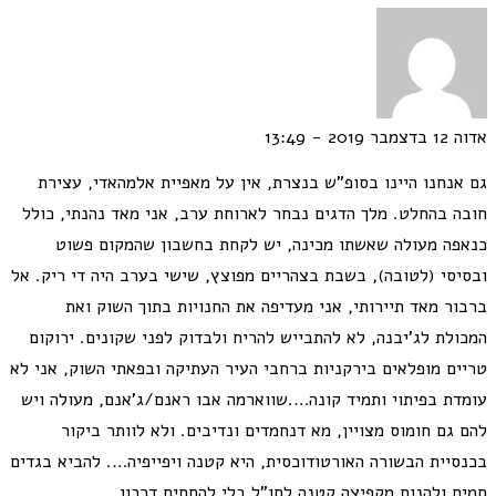
אדוה
12 בדצמבר 2019 - 13:49
גם אנחנו היינו בסופ"ש בנצרת, אין על מאפיית אלמהאדי, עצירת
חובה בהחלט. מלך הדגים נבחר לארוחת ערב, אני מאד נהנתי, כולל
כנאפה מעולה שאשתו מכינה, יש לקחת בחשבון שהמקום פשוט
ובסיסי (לטובה), בשבת בצהריים מפוצץ, שישי בערב היה די ריק. אל
ברבור מאד תיירותי, אני מעדיפה את החנויות בתוך השוק ואת
המכולת לג'יבנה, לא להתבייש להריח ולבדוק לפני שקונים. ירוקום
טריים מופלאים בירקניות ברחבי העיר העתיקה ובפאתי השוק, אני לא
עומדת בפיתוי ותמיד קונה….שווארמה אבו ראנם/ג'אנם, מעולה ויש
להם גם חומוס מצויין, מא דנחמדים ונדיבים. ולא לוותר ביקור
בכנסיית הבשורה האורטודוכסית, היא קטנה ויפייפיה…. להביא בגדים
חמים ולהנות מקפיצה קטנה לחו"ל בלי להחתים דרכון