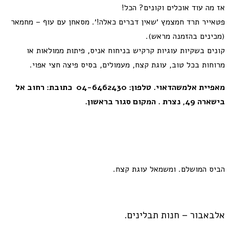
אז מה עוד אוכלים וקונים? הכל!
פטאייר תרד חמצמץ ׳שאין דברים כאלה!׳. מסאחן עם עוף – מחמאר
(מכינים בהזמנה מראש).
קונים בשקיות עוגיות קרקיש בניחוח אניס, פיתות ממולאות או
מרוחות בכל טוב, עוגת קצח, מעמולים, בסיס פיצה חצי אפוי.
מאפיית אלמשהדאוי. טלפון: 04-6462430 כתובת: רחוב אל
בישארה 49, נצרת . המקום סגור בראשון.
הביס המושלם. ומשמאל עוגת קצח.
אלבאבור – חנות תבלינים.