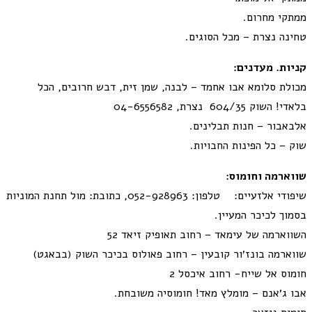
ממתקי מחרום.
טחינה נצרת – מכל הסוגים.
קניות. מעדנים:
מכולת סלומא אבו אחמד – לבנה, שמן זית, דבש חרובים, הכל
בלאדי! השוק 604/35 נצרת, 04-6556582
אלבאבור – חנות תבלינים.
שוק – כל
הפינות החבויות.
שווארמה וחומוס:
שיפודי אלזעיים: טלפון: 052-928963, כתובת: מול תחנת המוניות
בסמוך לכיכר המעיין.
השווארמה של עימאד – רחוב תאופיק זיאד 52
שווארמה בונז׳ור קובעין – רחוב פאולוס בכיכר השוק (בבאגט)
חומוס אל שייח- רחוב איכסל 2
אבו ג׳אנם – מומלץ מאד! חומוסיה משובחת.