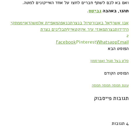
ואם בא לכם לשתף חברים לחצו על אחד האייקונים למטה
.
תהנו
,
באהבה
גבישס
.
אבו אשרף
אל באבור
טיול בנצרת
כנאפה
מאפיית אלמשהדאוי
ממתקי
הידידות
נצרת
פאוזי עיר אין
קטאייף
תבלינים נצרת
2
Facebook
Pinterest
Whatsapp
Email
הפוסט הבא
סלט בצל סגול ואפרסמון
הפוסט הקודם
עוגת חמסה חמסה חמסה
תגובות פייסבוק
4 תגובות