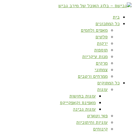
בית
כל המתכונים
מאפים ולחמים
סלטים
ירקות
תוספות
מנות עיקריות
מרקים
צמחוני
ממרחים ורטבים
כל המתוקים
עוגות
עוגות בחושות
מאפינס וקאפקייקס
עוגות גבינה
פאי וטארט
עוגיות וחיתוכיות
קינוחים