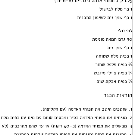
1.25 ק״ג תפוחי אדמה בינוניים
(6-8 יח׳)
1 כף מלח לבישול
1 כף שמן זית לשימון התבנית
לתיבול:
30 גרם חמאה מומסת
1 כף שמן זית
1 כפית מלח שטוחה
¼ כפית פלפל שחור
¼ כפית צ'ילי מיובש
¼ כפית אבקת שום
הוראות הכנה
1. שוטפים היטב את תפוחי האדמה (עם הקליפה).
2. מניחים את תפוחי האדמה בסיר ומכסים אותם עם מים עם כפית מלח ומביאים לרתיחה.
3. מבשלים את תפוחי האדמה (כ-40 דקות) או עד שהם מתרככים (לא יותר מדי) וסכין ננעצת בהם בקלות.
4. מסננים את המים ומניחים את תפוחי האדמה 5 דקות במסננת.