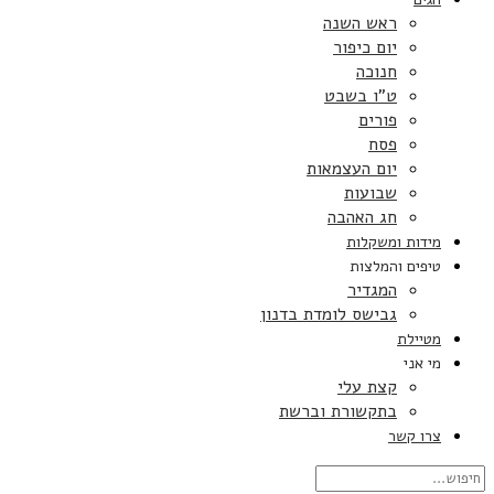
ראש השנה
יום כיפור
חנוכה
ט”ו בשבט
פורים
פסח
יום העצמאות
שבועות
חג האהבה
מידות ומשקלות
טיפים והמלצות
המגדיר
גבישס לומדת בדנון
מטיילת
מי אני
קצת עלי
בתקשורת וברשת
צרו קשר