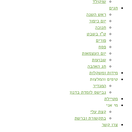
שוקולד
חגים
ראש השנה
יום כיפור
חנוכה
ט”ו בשבט
פורים
פסח
יום העצמאות
שבועות
חג האהבה
מידות ומשקלות
טיפים והמלצות
המגדיר
גבישס לומדת בדנון
מטיילת
מי אני
קצת עלי
בתקשורת וברשת
צרו קשר