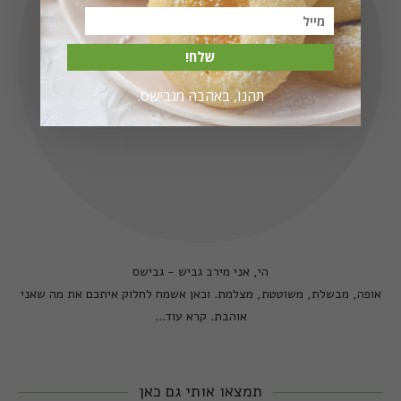
שלח!
תהנו, באהבה מגבישס.
הי, אני מירב גביש - גבישס
אופה, מבשלת, משוטטת, מצלמת. וכאן אשמח לחלוק איתכם את מה שאני
אוהבת.
קרא עוד...
תמצאו אותי גם כאן