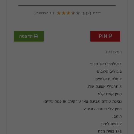
דירוג
/5
3.5
(
2
הצבעות )
PIN
הדפסה
המצרכים
1 קולרבי גדול קלוף
2 גזרים קלופים
2 סלקים קלופים
5 תרמילי אפונת שלג
חופן קשיו קלוי
גבינת טולום (גבינת צאן טורקית) או פטה עיזים
חופן עלי כוסברה ונענע
רוטב:
2 כפות לימון
1/2 כפית מלח