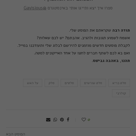
ספרו איך יצא ותייגו אותי באינסטגרם
@Gavisious
תודה
רבה
שקראתם את הפוסט שלי
.
אשמח לשמוע תגובות ולהגיב
.
אהבתם
?
יש לכם שאלות
?
לקבלת פוסטים חדשים מוזמנים להירשם לבלוג שלי ותעודכנו במייל
.
ואם בא לכם לשתף חברים לחצו על אחד האייקונים למטה
.
תהנו
,
באהבה
גבישס
.
סלט בריא
סלט שורשים
סלטים
סלק
על האש
קולרבי
0
הפוסט הבא