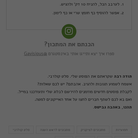
1. לערבב הכל, להניח 10 דק' ולהגיש.
2. אפשר להוסיף כף חומץ שרי או כף לימון.
הכנתם את המתכון?
ספרו איך יצא ותייגו אותי באינסטגרם
@Gavisious
תודה
רבה
שקראתם את הפוסט שלי
. סלט קולרבי.
אשמח לשמוע תגובות ולהגיב
.
אהבתם
?
יש לכם שאלות
?
לקבלת פוסטים חדשים מוזמנים להירשם לבלוג שלי ותעודכנו במייל
.
ואם בא לכם לשתף חברים לחצו על אחד האייקונים למטה
.
תהנו
,
באהבה
גבישס
.
חמוציות
מתכונים לפיקניק
מתכונים לראש השנה
סלט קולרבי