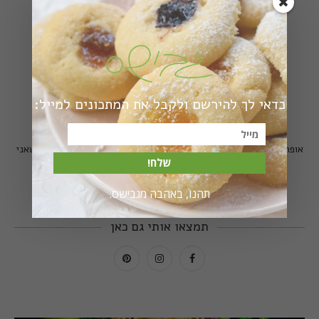
כדאי לך להירשם ולקבל את המתכונים למייל:
הי, אני מירב גביש - גבישס
אופה, מבשלת, משוטטת, מצלמת. וכאן אשמח לחלוק איתכם את מה שאני
שלח!
אוהבת.
קרא עוד...
תהנו, באהבה מגבישס.
תמצאו אותי גם כאן