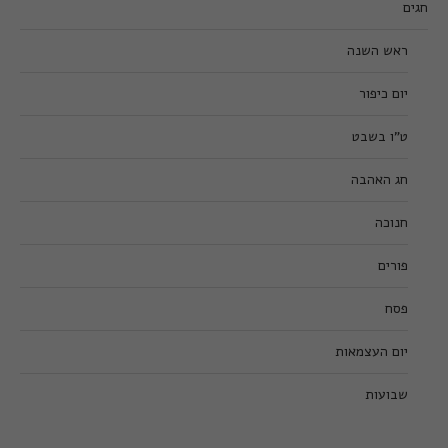
חגים
ראש השנה
יום כיפור
ט”ו בשבט
חג האהבה
חנוכה
פורים
פסח
יום העצמאות
שבועות