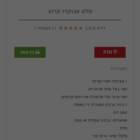
סלט אבוקדו קרוע
דירוג
/5
5.0
(
1
הצבעות )
PIN
הדפסה
המצרכים
1 אבוקדו חצוי ופרוס
חצי בצל סגול פרוס דק
חצי צרור עלי ארוגולה או רוקט קרועים
1 כדור גבינת מוצרלה די באפלו
שמן זית
אפשרות: גבינה צפתית או פטה
מלח
פלפל שחור גרוס טרי