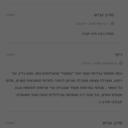
מירב גביש
תשובה
2 בינואר 2016 - 22:20
תודה רבה חיה יקרה.
ריקי
תשובה
9 באוקטובר 2016 - 17:03
נוסה אתמול בגירסה קצת יותר "צפופה" מהצילומים כאן: מצע נדיב של
רוקט, מוצרלה מצמת מוצרלה שניתן להתיר ולפרוס למטבעות קטנים, פלוס
כל השאר , מנוקד בפרוסות משתי עגבניות שרי פרוסות לתוספת צבע.
מקסים וטעים, וכל מנת ירק שטעימה גם לילדים עושה אותי מאושרת.
תבורכי מירב (:
מירב גביש
תשובה