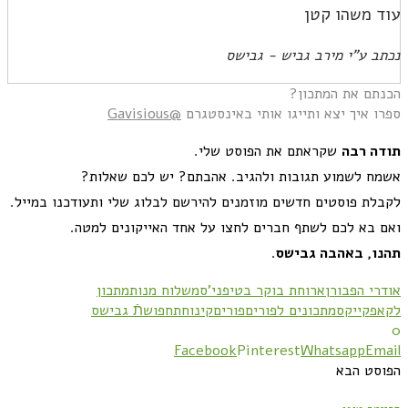
עוד משהו קטן
נכתב ע"י מירב גביש - גבישס
הכנתם את המתכון?
ספרו איך יצא ותייגו אותי באינסטגרם
@Gavisious
תודה
רבה
שקראתם את הפוסט שלי
.
אשמח לשמוע תגובות ולהגיב
.
אהבתם
?
יש לכם שאלות
?
לקבלת פוסטים חדשים מוזמנים להירשם לבלוג שלי ותעודכנו במייל
.
ואם בא לכם לשתף חברים לחצו על אחד האייקונים למטה
.
תהנו
,
באהבה
גבישס
.
אודרי הפבורן
ארוחת בוקר בטיפני'ס
משלוח מנות
מתכון
לקאפקייקס
מתכונים לפורים
פורים
קינוח
תחפושתֿ גבישס
0
Facebook
Pinterest
Whatsapp
Email
הפוסט הבא