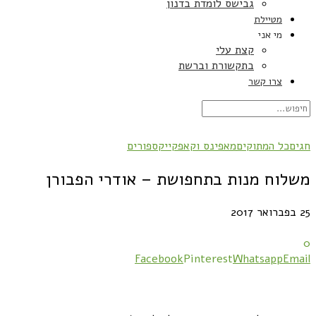
גבישס לומדת בדנון
מטיילת
מי אני
קצת עלי
בתקשורת וברשת
צרו קשר
חגים
כל המתוקים
מאפינס וקאפקייקס
פורים
משלוח מנות בתחפושת – אודרי הפבורן
25 בפברואר 2017
0
Facebook
Pinterest
Whatsapp
Email