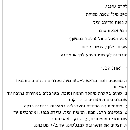
לקרם טיפני:
250 מיל' שמנת מתוקה
2 כפות פודינג וניל
1 כף אבקת סוכר
צבע מאכל כחול (הסבר בהמשך)
שקית זילוף, צנטר, קיסם
סוכריות לקישוט בצבע לבן או פנינה
הוראות הכנה
1. מחממים תנור מראש ל-180 מע'. מסדרים מנג'טים בתבנית
מאפינס.
2. שמים בקערת מיקסר חמאה וסוכר, מערבלים במהירות נמוכה עד
שהמרכיבים מתאחדים כ-2 דקות.
3. מוסיפים את הביצים ומערבלים במהירות בינונית כדקה.
4. מוסיפים חלב, קמח, תמצית וניל, גרידת תפוז, ומערבלים עד
שהחומרים מתאחדים, 2-3 דק'. (לא יותר).
5. יוצקים את התערובת למנג'טים, עד 3/4 מגובהם.