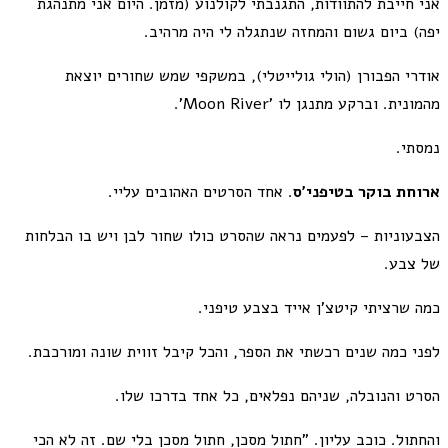
אני חייבת להתוודות, התגנבתי לקולנוע (מזמן. היום אני מתנהגת
יפה) ביום גשום והמחזה שנתגלה לי היה מרהיב.
אודרי הפבורן (הולי גולייטלי), במשקפי שמש שחורים יוצאת
מהמונית. וברקע מתנגן לו 'Moon River'.
נמסתי.
ארוחת בוקר בטיפני'ס
. אחד הסרטים האהובים עליי.
הצבעוניות – לפעמים נראה שהסרט כולו שחור לבן ויש בו הבלחות
של צבע.
כמה שרציתי קיטצ'ן אייד בצבע טיפני.
לפני כמה שנים רכשתי את הספר, והכל קיבל זווית שונה ומורכבת.
הסרט והנובלה, שניהם נפלאים, כל אחד בדרכו שלו.
והחתול. כוכב עליון. "חתול מסכן, חתול מסכן בלי שם. זה לא הכי