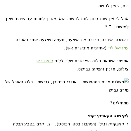
נוח, שאין לו שם.
אבל לי אין שום זכות לתת לו שם. הוא יצטרך לחכות עד שיהיה שייך
למישהו…".
*
דיגמנה, איפרה, סידרה את השיער, טעמה ושיגעה אותי באהבה –
עמנואל לוי
(אחיינית מוכשרת אש).
אספתי השראה בלוח הפינטרס שלי. ללוח
לחצו כאן
צילום, סגנון והפקה: גבישס.
מתחילים?
לקישוט הקאפקייקס:
1. קאפקייק וניל (המתכון בסוף הפוסט). 2. קרם בצבע תכלת.