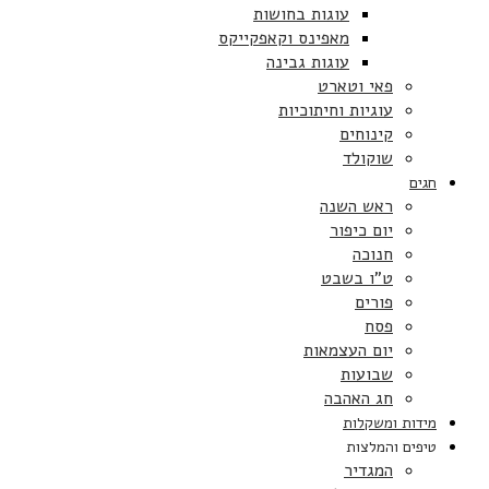
עוגות בחושות
מאפינס וקאפקייקס
עוגות גבינה
פאי וטארט
עוגיות וחיתוכיות
קינוחים
שוקולד
חגים
ראש השנה
יום כיפור
חנוכה
ט”ו בשבט
פורים
פסח
יום העצמאות
שבועות
חג האהבה
מידות ומשקלות
טיפים והמלצות
המגדיר