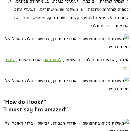
1. שמלה שחורה. 2.כתר. 3.עגילי פנינה. 4. מחרוזת פנינים. 5.
כפפות שחורות ארוכות. 6. משקפי שמש שחורים. 7.נעלי עקב
שחורות. 8. פומית (צבעתי קשית בשחור). 9. מסטיק כחול. 10.
קרואסון. 11. חתול(:
איפור, שיער
:
הסבר לסידור השיער,
לחצו כאן
. הסבר לאיפור,
לחצו
כאן
.
"?How do i look"
."I must say I'm amazed"