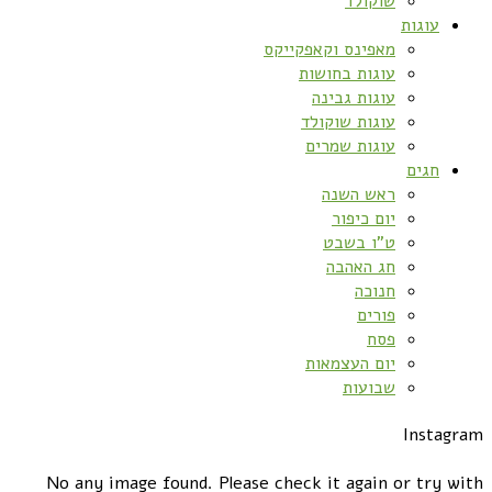
שוקולד
עוגות
מאפינס וקאפקייקס
עוגות בחושות
עוגות גבינה
עוגות שוקולד
עוגות שמרים
חגים
ראש השנה
יום כיפור
ט”ו בשבט
חג האהבה
חנוכה
פורים
פסח
יום העצמאות
שבועות
Instagram
No any image found. Please check it again or try with