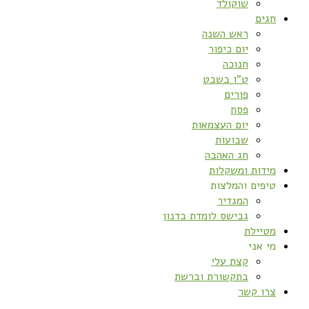
שוקולד
חגים
ראש השנה
יום כיפור
חנוכה
ט”ו בשבט
פורים
פסח
יום העצמאות
שבועות
חג האהבה
מידות ומשקלות
טיפים והמלצות
המגדיר
גבישס לומדת בדנון
מטיילת
מי אני
קצת עלי
בתקשורת וברשת
צרו קשר