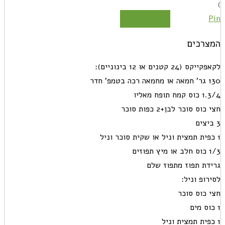
)
Pin
הדפסה
המצרכים
לקאפקייקס (24 קטנים או 12 בינוניים):
130 גר' חמאה או מחמאה רכה בטמפ' חדר
1.3/4 כוס קמח תופח מאליו
חצי כוס סוכר לבן+2 כפות סוכר
3 ביצים
1 כפית תמצית וניל או שקית סוכר וניל
1/3 כוס חלב או מיץ תפוזים
גרידת תפוז מתפוז שלם
לסירופ וניל:
חצי כוס סוכר
1 כוס מים
1 כפית תמצית וניל