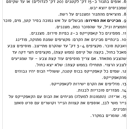
6. אופים בתנור כ-15 דק' לקטנים (20 דק' לגדולים) או עד שקיסם
שמכניסים יוצא יבש.
8. מוציאים מהתנור ומצננים על רשת.
9.
מכינים את הסירופ:
מבשלים על אש נמוכה בסיר קטן, מים, סוכר
ותמצית וניל, עד שהסוכר נמס, מצננים.
11. מספיגים כל קאפקייקס ב-2 כפיות סירופ. מצננים.
10. בינתיים מכינים את הקרם: מקציפים שמנת מתוקה, פודינג
ואבקת סוכר. מקציפים 3-4 דק' עד שהקרם מתייצב. מוסיפים צבע
מאכל כחול, בקצה של קיסם (ממש קצת), מקציפים חצי דקה עד
שהצבע מתאחד. אם צריך מוסיפים עוד קצת צבע - עד שמגיעים
לצבע הרצוי. תתחילו בממש קצת(: שלא יצא כחול.
12. שמים כל קאפקייקס בכוס קטנה, ששוליי הכוס יהיו גבוהים
מהקאפקייקס.
13. מזליפים את הקרם ישירות לקאפקייקס.
14. מפזרים סוכריות לבנות.
15. אריזה: (התמונות למעלה) מניחים את הכוס עם הקאפקייקס על
נייר משי לבן, אוספים את קצוות הנייר וקושרים עם סרט סאטן
ופנינים.
16. שומרים במקרר.