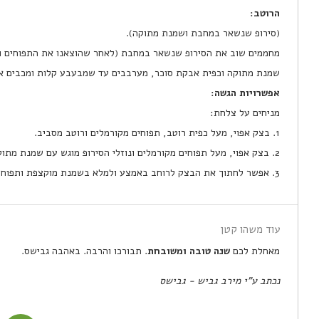
הרוטב:
(סירופ שנשאר במחבת ושמנת מתוקה).
מחממים שוב את הסירופ שנשאר במחבת (לאחר שהוצאנו את התפוחים והנ
שמנת מתוקה וכפית אבקת סוכר, מערבבים עד שמבעבע קלות ומכבים א
אפשרויות הגשה:
מניחים על צלחת:
1. בצק אפוי, מעל כפית רוטב, תפוחים מקורמלים ורוטב מסביב.
2. בצק אפוי, מעל תפוחים מקורמלים ונוזלי הסירופ מוגש עם שמנת מתוקה מוקצפת.
3. אפשר לחתוך את הבצק לרוחב באמצע ולמלא בשמנת מוקצפת ותפוחים.
עוד משהו קטן
מאחלת לכם
שנה טובה ומשובחת
. תבורכו והרבה. באהבה גבישס.
נכתב ע"י מירב גביש - גבישס