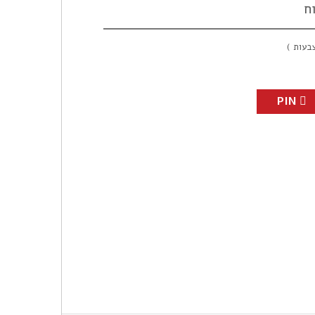
ח
עות )
PIN