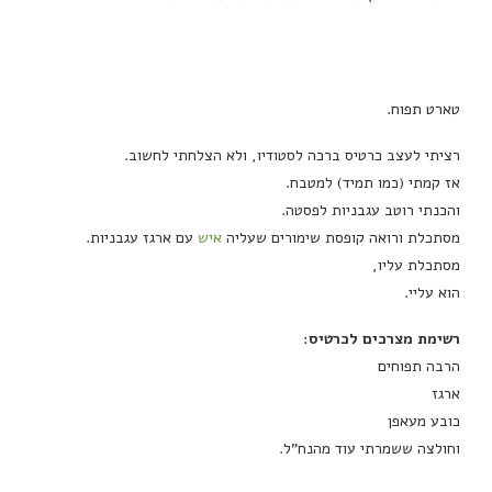
טארט תפוח.
רציתי לעצב כרטיס ברכה לסטודיו, ולא הצלחתי לחשוב.
אז קמתי (כמו תמיד) למטבח.
והכנתי רוטב עגבניות לפסטה.
מסתכלת ורואה קופסת שימורים שעליה
איש
עם ארגז עגבניות.
מסתכלת עליו,
הוא עליי.
רשימת מצרכים לכרטיס
:
הרבה תפוחים
ארגז
כובע מעאפן
וחולצה ששמרתי עוד מהנח"ל.