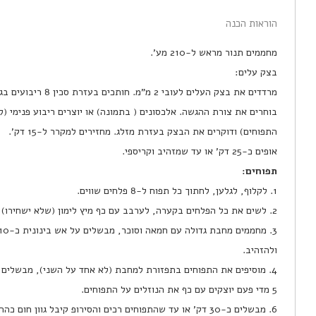
הוראות הכנה
מחממים תנור מראש ל-210 מע'.
בצק עלים:
מרדדים את בצק העלים לעובי 2 מ"מ. חותכים בעזרת סכין 8 ריבועים בגודל 7 על 7 ס"מ (או כל צורה אחרת שבא לכם).
בוחרים את צורת ההגשה. אלכסונים ( בתמונה) או יוצרים ריבוע פנימי (
התפוחים) ודוקרים את הבצק בעזרת מזלג. מחזירים למקרר ל-15 דק'.
אופים כ-25 דק’ או עד שמזהיב וקריספי.
תפוחים:
1. לקלוף, לגלען, לחתוך כל תפוח ל-8 פלחים שווים.
2. לשים את כל הפלחים בקערה, לערבב עם כף מיץ לימון (שלא ישחירו) ולהניח בצד.
ולהזהיב.
4. מוסיפים את התפוחים בתפזורת למחבת (לא אחד על השני), מבשלים על אש בינונית.
5 מדי פעם יוצקים עם כף את הנוזלים על התפוחים.
6. מבשלים כ-30 דק' או עד שהתפוחים רכים והסירופ קיבל גוון חום כהה. מכבים את האש.