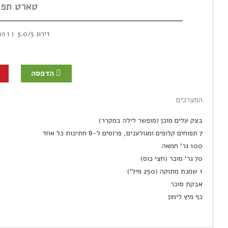
טארט תפו
דירוג
/5
5.0
(
1
הצב
הדפסה
המצרכים
בצק עלים מוכן (מופשר לילה במקרר)
7 תפוחים קלופים ומגולענים, פרוסים ל-8 חתיכות כל אחד
100 גר' חמאה
70 גר' סוכר (חצי כוס)
1 שמנת מתוקה (250 מיל')
אבקת סוכר
כף מיץ לימון