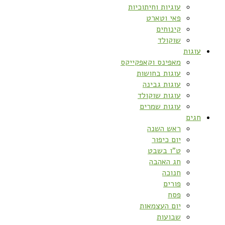
עוגיות וחיתוכיות
פאי וטארט
קינוחים
שוקולד
עוגות
מאפינס וקאפקייקס
עוגות בחושות
עוגות גבינה
עוגות שוקולד
עוגות שמרים
חגים
ראש השנה
יום כיפור
ט”ו בשבט
חג האהבה
חנוכה
פורים
פסח
יום העצמאות
שבועות