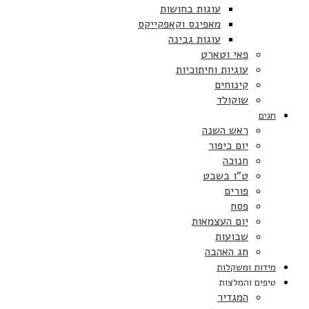
עוגות בחושות
מאפינס וקאפקייקס
עוגות גבינה
פאי וטארט
עוגיות וחיתוכיות
קינוחים
שוקולד
חגים
ראש השנה
יום כיפור
חנוכה
ט”ו בשבט
פורים
פסח
יום העצמאות
שבועות
חג האהבה
מידות ומשקלות
טיפים והמלצות
המגדיר