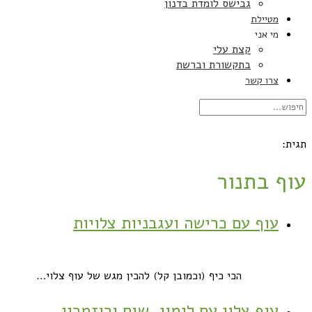
גבישס לומדת בדנון
מטיילת
מי אני
קצת עלי
בתקשורת וברשת
צרו קשר
תגית:
עוף בתנור
עוף עם כרישה ועגבניות צלויות
הכי כיף (וכמובן קל) להכין מגש של עוף צלוי…
עוף צלוי עם לימון, שום ורוזמרין