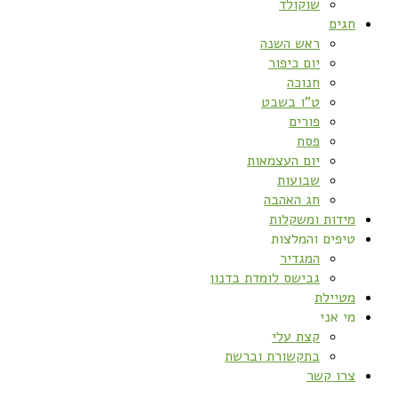
שוקולד
חגים
ראש השנה
יום כיפור
חנוכה
ט”ו בשבט
פורים
פסח
יום העצמאות
שבועות
חג האהבה
מידות ומשקלות
טיפים והמלצות
המגדיר
גבישס לומדת בדנון
מטיילת
מי אני
קצת עלי
בתקשורת וברשת
צרו קשר