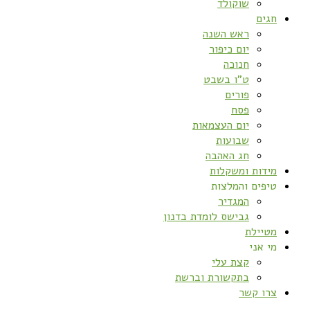
שוקולד
חגים
ראש השנה
יום כיפור
חנוכה
ט”ו בשבט
פורים
פסח
יום העצמאות
שבועות
חג האהבה
מידות ומשקלות
טיפים והמלצות
המגדיר
גבישס לומדת בדנון
מטיילת
מי אני
קצת עלי
בתקשורת וברשת
צרו קשר