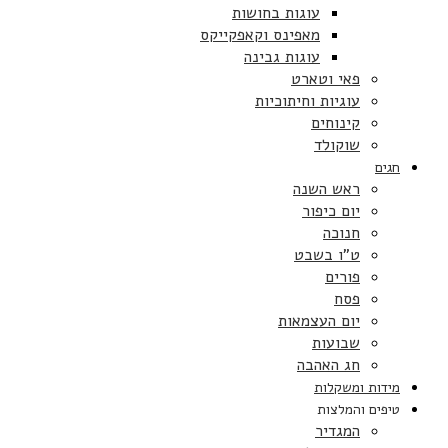
עוגות בחושות
מאפינס וקאפקייקס
עוגות גבינה
פאי וטארט
עוגיות וחיתוכיות
קינוחים
שוקולד
חגים
ראש השנה
יום כיפור
חנוכה
ט”ו בשבט
פורים
פסח
יום העצמאות
שבועות
חג האהבה
מידות ומשקלות
טיפים והמלצות
המגדיר