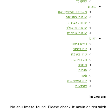
שוקולד
עוגות
מאפינס וקאפקייקס
עוגות בחושות
עוגות גבינה
עוגות שוקולד
עוגות שמרים
חגים
ראש השנה
יום כיפור
ט”ו בשבט
חג האהבה
חנוכה
פורים
פסח
יום העצמאות
שבועות
Instagram
No any image found. Please check it again or try with