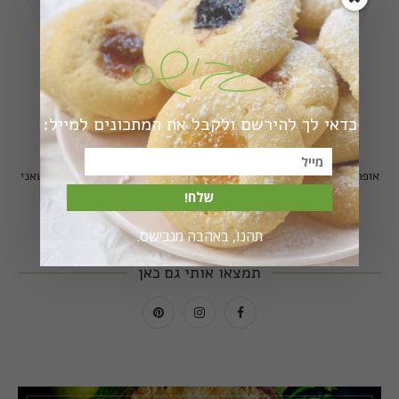
כדאי לך להירשם ולקבל את המתכונים למייל:
הי, אני מירב גביש - גבישס
אופה, מבשלת, משוטטת, מצלמת. וכאן אשמח לחלוק איתכם את מה שאני
שלח!
אוהבת.
קרא עוד...
תהנו, באהבה מגבישס.
תמצאו אותי גם כאן