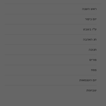
ראש השנה
יום כיפור
ט”ו בשבט
חג האהבה
חנוכה
פורים
פסח
יום העצמאות
שבועות