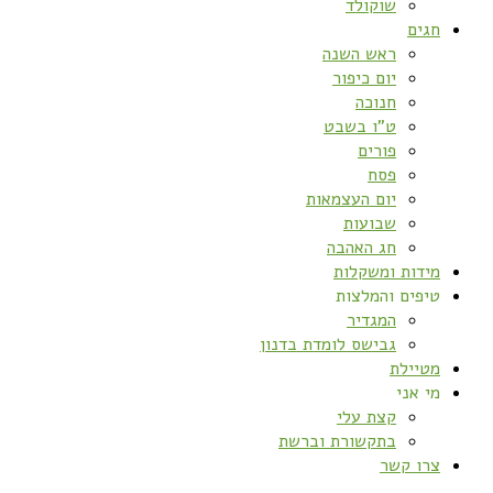
שוקולד
חגים
ראש השנה
יום כיפור
חנוכה
ט”ו בשבט
פורים
פסח
יום העצמאות
שבועות
חג האהבה
מידות ומשקלות
טיפים והמלצות
המגדיר
גבישס לומדת בדנון
מטיילת
מי אני
קצת עלי
בתקשורת וברשת
צרו קשר