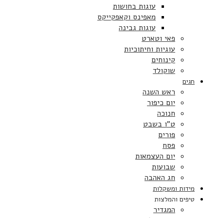
עוגות בחושות
מאפינס וקאפקייקס
עוגות גבינה
פאי וטארט
עוגיות וחיתוכיות
קינוחים
שוקולד
חגים
ראש השנה
יום כיפור
חנוכה
ט”ו בשבט
פורים
פסח
יום העצמאות
שבועות
חג האהבה
מידות ומשקלות
טיפים והמלצות
המגדיר