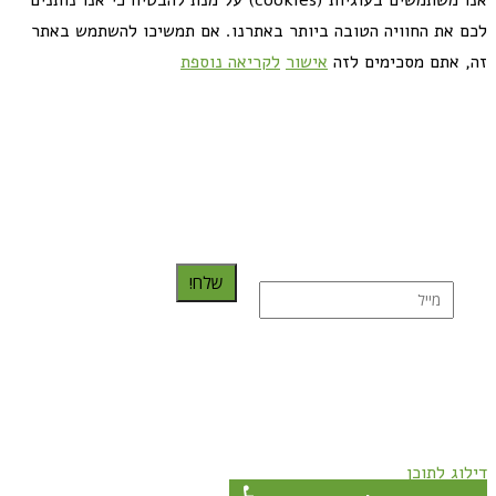
לכם את החוויה הטובה ביותר באתרנו. אם תמשיכו להשתמש באתר
זה, אתם מסכימים לזה
אישור
לקריאה נוספת
כדאי לך להירשם ולקבל את המתכונים למייל:
שלח!
נרשמת בהצלחה!
תהנו, באהבה מגבישס.
דילוג לתוכן