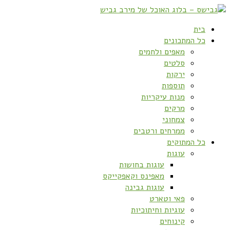
בית
כל המתכונים
מאפים ולחמים
סלטים
ירקות
תוספות
מנות עיקריות
מרקים
צמחוני
ממרחים ורטבים
כל המתוקים
עוגות
עוגות בחושות
מאפינס וקאפקייקס
עוגות גבינה
פאי וטארט
עוגיות וחיתוכיות
קינוחים