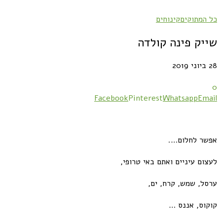
כל המתוקים
קינוחים
שייק פינה קולדה
28 ביוני 2019
0
Facebook
Pinterest
Whatsapp
Email
אפשר לחלום….
לעצום עיניים ואתם באי טרופי,
ערסל, שמש, קרח, ים,
קוקוס, אננס …