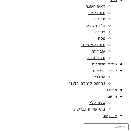
ראש השנה
יום כיפור
חנוכה
ט”ו בשבט
פורים
פסח
יום העצמאות
שבועות
חג האהבה
מידות ומשקלות
טיפים והמלצות
המגדיר
גבישס לומדת בדנון
מטיילת
מי אני
קצת עלי
בתקשורת וברשת
צרו קשר