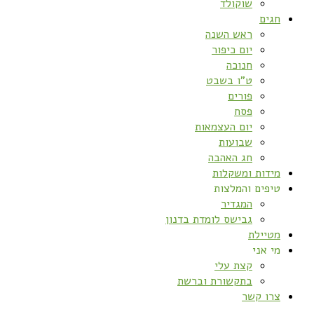
שוקולד
חגים
ראש השנה
יום כיפור
חנוכה
ט”ו בשבט
פורים
פסח
יום העצמאות
שבועות
חג האהבה
מידות ומשקלות
טיפים והמלצות
המגדיר
גבישס לומדת בדנון
מטיילת
מי אני
קצת עלי
בתקשורת וברשת
צרו קשר