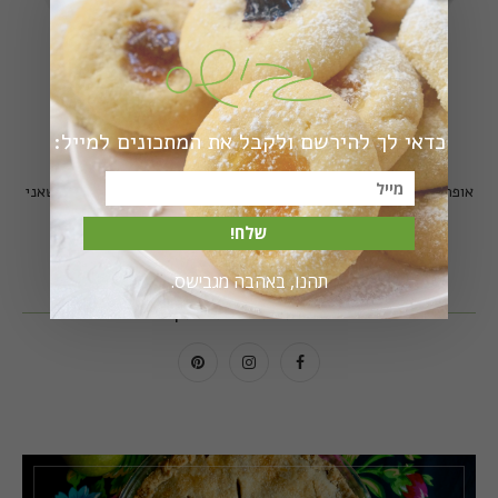
כדאי לך להירשם ולקבל את המתכונים למייל:
הי, אני מירב גביש - גבישס
אופה, מבשלת, משוטטת, מצלמת. וכאן אשמח לחלוק איתכם את מה שאני
אוהבת.
קרא עוד...
שלח!
תהנו, באהבה מגבישס.
תמצאו אותי גם כאן