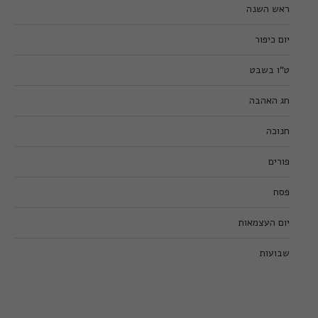
ראש השנה
יום כיפור
ט”ו בשבט
חג האהבה
חנוכה
פורים
פסח
יום העצמאות
שבועות