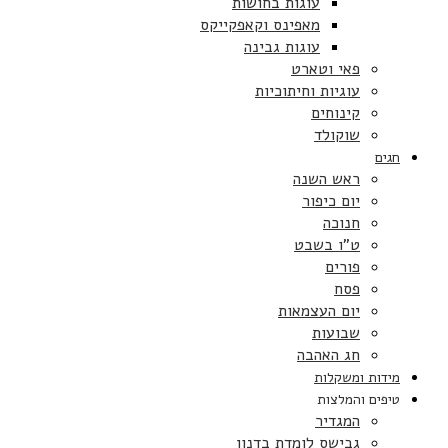
עוגות בחושות
מאפינס וקאפקייקס
עוגות גבינה
פאי וטארט
עוגיות וחיתוכיות
קינוחים
שוקולד
חגים
ראש השנה
יום כיפור
חנוכה
ט”ו בשבט
פורים
פסח
יום העצמאות
שבועות
חג האהבה
מידות ומשקלות
טיפים והמלצות
המגדיר
גבישס לומדת בדנון