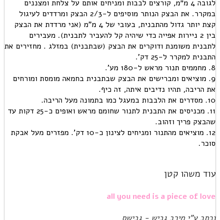
לגובה 4 מ״מ, קורצים לבבות ומניחים אותם על צלחת ומצננים
במקרר. את הבצק הנותר מוסיפים ל-2/3 הבצק ומרדדים לעיגול
קצת יותר גדול מהתבנית, בעובי של 4 מ”מ (אני מרדדת את הבצק
בין 2 ניירות אפייה כדי שיהיה קל להעביר לתבנית). מעבירים
לתבנית משומנת ודוקרים את הבצק (שבתבנית) במזלג . מחזירים את
התבנית למקרר ל-25 דק’.
8. מחממים תנור מראש ל-180 מע’.
9. מוציאים ומברישים את הבצק שבתבנית בחמאה מומסת ומורחים
את הריבה, תהיו נדיבים איתה, זה כיף.
10. מסדרים את הלבבות במעגל כמו בתמונה מעל הריבה.
11. מכניסים את התבנית לתנור שחומם מראש ואופים כ-25 דקות עד
שהבצק פריך וזהוב.
12. מוציאים מהתנור ומניחים לצינון כ-10 דק’. מפזרים מעל אבקת
סוכר.
עוד משהו קטן
all you need is a piece of love
נכתב ע"י מירב גביש - גבישס