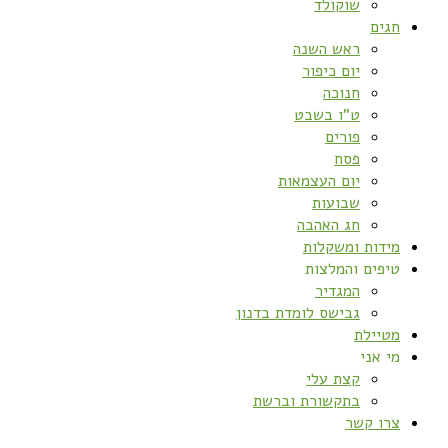
שוקולד
חגים
ראש השנה
יום כיפור
חנוכה
ט”ו בשבט
פורים
פסח
יום העצמאות
שבועות
חג האהבה
מידות ומשקלות
טיפים והמלצות
המגדיר
גבישס לומדת בדנון
מטיילת
מי אני
קצת עלי
בתקשורת וברשת
צרו קשר