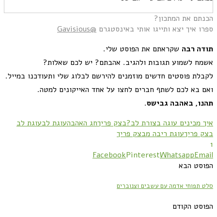
הכנתם את המתכון?
ספרו איך יצא ותייגו אותי באינסטגרם
@Gavisious
תודה
רבה
שקראתם את הפוסט שלי
.
אשמח לשמוע תגובות ולהגיב
.
אהבתם
?
יש לכם שאלות
?
לקבלת פוסטים חדשים מוזמנים להירשם לבלוג שלי ותעודכנו במייל
.
ואם בא לכם לשתף חברים לחצו על אחד האייקונים למטה
.
תהנו
,
באהבה
גבישס
.
איך מכינים עוגה בצורת לב?
בצק פריך
חג האהבה
עוגת לב
עוגת לב
בצק פריך
עוגת ריבה מבצק פריך
1
Facebook
Pinterest
Whatsapp
Email
הפוסט הבא
סלט תפוחי אדמה עם עשבים וצנוברים
הפוסט הקודם