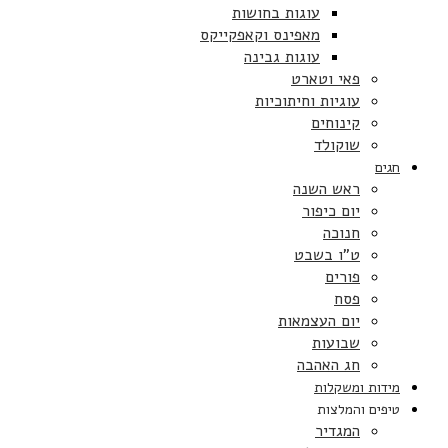
עוגות בחושות
מאפינס וקאפקייקס
עוגות גבינה
פאי וטארט
עוגיות וחיתוכיות
קינוחים
שוקולד
חגים
ראש השנה
יום כיפור
חנוכה
ט”ו בשבט
פורים
פסח
יום העצמאות
שבועות
חג האהבה
מידות ומשקלות
טיפים והמלצות
המגדיר