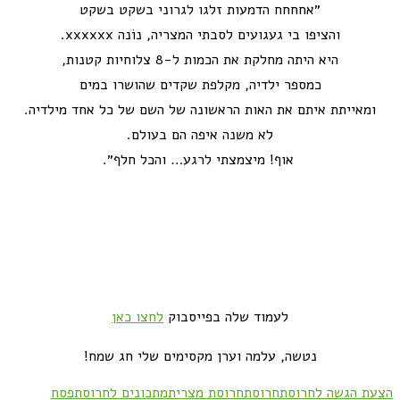
״אחחחח הדמעות זלגו לגרוני בשקט בשקט
והציפו בי געגועים לסבתי המצריה, נוֹנה xxxxxx.
היא היתה מחלקת את הכמות ל-8 צלוחיות קטנות,
כמספר ילדיה, מקלפת שקדים שהושרו במים
ומאייתת איתם את האות הראשונה של השם של כל אחד מילדיה.
לא משנה איפה הם בעולם.
אוף! מיצמצתי לרגע… והכל חלף״.
לעמוד שלה בפייסבוק
לחצו כאן
נטשה, עלמה וערן מקסימים שלי חג שמח!
הצעת הגשה לחרוסת
חרוסת
חרוסת מצרית
מתכונים לחרוסת
פסח