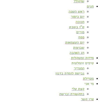
שוקולד
חגים
ראש השנה
יום כיפור
חנוכה
ט”ו בשבט
פורים
פסח
יום העצמאות
שבועות
חג האהבה
מידות ומשקלות
טיפים והמלצות
המגדיר
גבישס לומדת בדנון
מטיילת
מי אני
קצת עלי
בתקשורת וברשת
צרו קשר