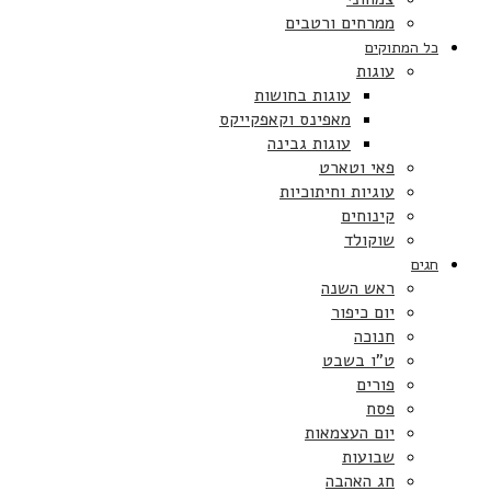
ממרחים ורטבים
כל המתוקים
עוגות
עוגות בחושות
מאפינס וקאפקייקס
עוגות גבינה
פאי וטארט
עוגיות וחיתוכיות
קינוחים
שוקולד
חגים
ראש השנה
יום כיפור
חנוכה
ט”ו בשבט
פורים
פסח
יום העצמאות
שבועות
חג האהבה