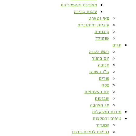
מאפינס וקאפקייקס
עוגות גבינה
פאי וטארט
עוגיות וחיתוכיות
קינוחים
שוקולד
חגים
ראש השנה
יום כיפור
חנוכה
ט”ו בשבט
פורים
פסח
יום העצמאות
שבועות
חג האהבה
מידות ומשקלות
טיפים והמלצות
המגדיר
גבישס לומדת בדנון