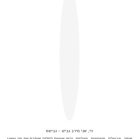
הי, אני מירב גביש - גבישס
אופה, מבשלת, משוטטת, מצלמת. וכאן אשמח לחלוק איתכם את מה שאני