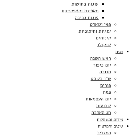
עוגות בחושות
מאפינס וקאפקייקס
עוגות גבינה
פאי וטארט
עוגיות וחיתוכיות
קינוחים
שוקולד
חגים
ראש השנה
יום כיפור
חנוכה
ט”ו בשבט
פורים
פסח
יום העצמאות
שבועות
חג האהבה
מידות ומשקלות
טיפים והמלצות
המגדיר