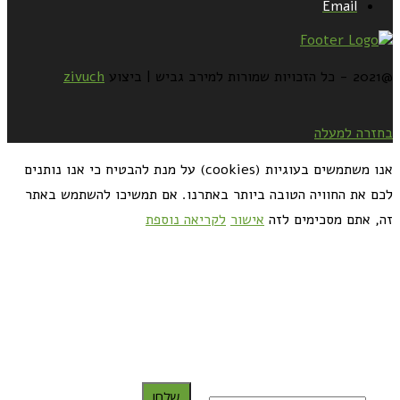
Email
@2021 - כל הזכויות שמורות למירב גביש | ביצוע
zivuch
בחזרה למעלה
אנו משתמשים בעוגיות (cookies) על מנת להבטיח כי אנו נותנים
לכם את החוויה הטובה ביותר באתרנו. אם תמשיכו להשתמש באתר
זה, אתם מסכימים לזה
אישור
לקריאה נוספת
כדאי לך להירשם ולקבל את המתכונים למייל:
שלח!