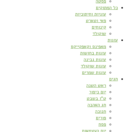
פסטה
כל המתוקים
עוגיות וחיתוכיות
פאי וטארט
קינוחים
שוקולד
עוגות
מאפינס וקאפקייקס
עוגות בחושות
עוגות גבינה
עוגות שוקולד
עוגות שמרים
חגים
ראש השנה
יום כיפור
ט”ו בשבט
חג האהבה
חנוכה
פורים
פסח
יום העצמאות