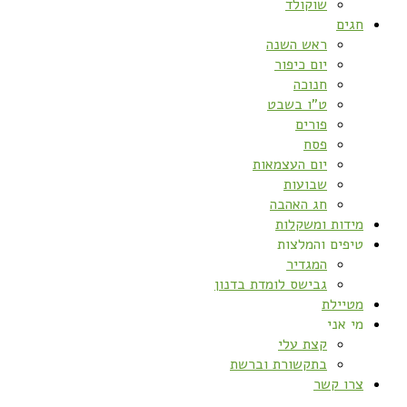
שוקולד
חגים
ראש השנה
יום כיפור
חנוכה
ט”ו בשבט
פורים
פסח
יום העצמאות
שבועות
חג האהבה
מידות ומשקלות
טיפים והמלצות
המגדיר
גבישס לומדת בדנון
מטיילת
מי אני
קצת עלי
בתקשורת וברשת
צרו קשר