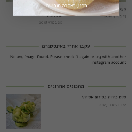
תהנו, באהבה מגבישס.
קציצות כרישה מושלמות
קציצות כרישה טבעוניות
מושלמות
15 במרץ 2018
20 במרץ 2018
עקבו אחרי באינסטגרם
No any image found. Please check it again or try with another
instagram account.
מתכונים אחרונים
סלט פירות בסירופ אסייתי
12 בדצמבר 2025