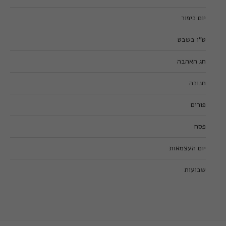
יום כיפור
ט”ו בשבט
חג האהבה
חנוכה
פורים
פסח
יום העצמאות
שבועות