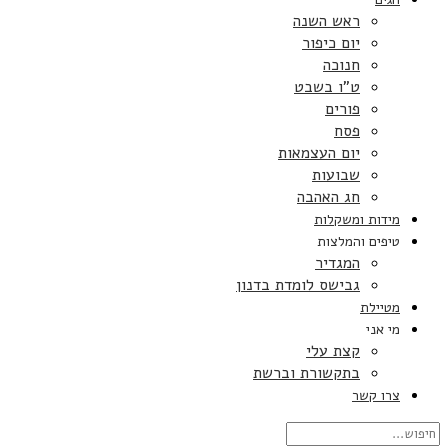
ראש השנה
יום כיפור
חנוכה
ט”ו בשבט
פורים
פסח
יום העצמאות
שבועות
חג האהבה
מידות ומשקלות
טיפים והמלצות
המגדיר
גבישס לומדת בדנון
מטיילת
מי אני
קצת עלי
בתקשורת וברשת
צרו קשר