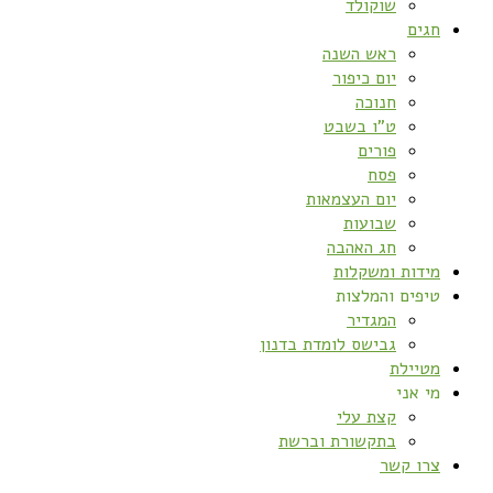
שוקולד
חגים
ראש השנה
יום כיפור
חנוכה
ט”ו בשבט
פורים
פסח
יום העצמאות
שבועות
חג האהבה
מידות ומשקלות
טיפים והמלצות
המגדיר
גבישס לומדת בדנון
מטיילת
מי אני
קצת עלי
בתקשורת וברשת
צרו קשר