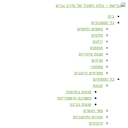
בית
כל המתכונים
מאפים ולחמים
סלטים
ירקות
תוספות
מנות עיקריות
מרקים
צמחוני
ממרחים ורטבים
כל המתוקים
עוגות
עוגות בחושות
מאפינס וקאפקייקס
עוגות גבינה
פאי וטארט
עוגיות וחיתוכיות
קינוחים