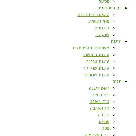
פסטה
כל המתוקים
עוגיות וחיתוכיות
פאי וטארט
קינוחים
שוקולד
עוגות
מאפינס וקאפקייקס
עוגות בחושות
עוגות גבינה
עוגות שוקולד
עוגות שמרים
חגים
ראש השנה
יום כיפור
ט”ו בשבט
חג האהבה
חנוכה
פורים
פסח
יום העצמאות