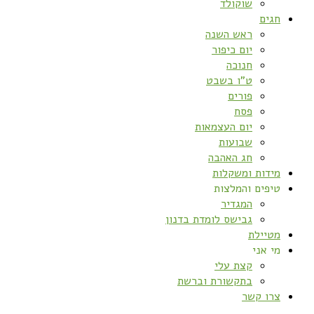
שוקולד
חגים
ראש השנה
יום כיפור
חנוכה
ט”ו בשבט
פורים
פסח
יום העצמאות
שבועות
חג האהבה
מידות ומשקלות
טיפים והמלצות
המגדיר
גבישס לומדת בדנון
מטיילת
מי אני
קצת עלי
בתקשורת וברשת
צרו קשר