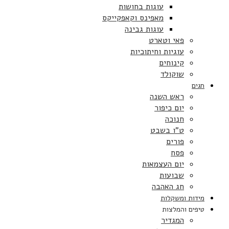
עוגות בחושות
מאפינס וקאפקייקס
עוגות גבינה
פאי וטארט
עוגיות וחיתוכיות
קינוחים
שוקולד
חגים
ראש השנה
יום כיפור
חנוכה
ט”ו בשבט
פורים
פסח
יום העצמאות
שבועות
חג האהבה
מידות ומשקלות
טיפים והמלצות
המגדיר