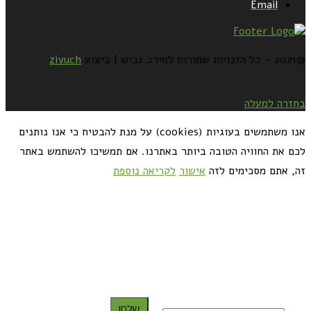
Email
@2021 - כל הזכויות שמורות למירב גביש | ביצוע
zivuch
בחזרה למעלה
אנו משתמשים בעוגיות (cookies) על מנת להבטיח כי אנו נותנים
לכם את החוויה הטובה ביותר באתרנו. אם תמשיכו להשתמש באתר
זה, אתם מסכימים לזה
אישור
לקריאה נוספת
כדאי לך להירשם ולקבל את המתכונים למייל:
שלח!