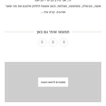
הי, אני מירב גביש - גבישס
אופה, מבשלת, משוטטת, מצלמת. וכאן אשמח לחלוק איתכם את מה שאני
אוהבת.
קרא עוד...
תמצאו אותי גם כאן
מתכונים לראש השנה