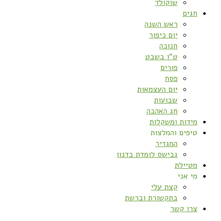
שוקולד
חגים
ראש השנה
יום כיפור
חנוכה
ט”ו בשבט
פורים
פסח
יום העצמאות
שבועות
חג האהבה
מידות ומשקלות
טיפים והמלצות
המגדיר
גבישס לומדת בדנון
מטיילת
מי אני
קצת עלי
בתקשורת וברשת
צרו קשר