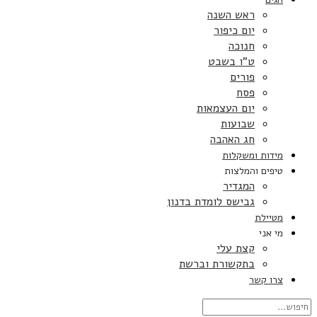
ראש השנה
יום כיפור
חנוכה
ט”ו בשבט
פורים
פסח
יום העצמאות
שבועות
חג האהבה
מידות ומשקלות
טיפים והמלצות
המגדיר
גבישס לומדת בדנון
מטיילת
מי אני
קצת עלי
בתקשורת וברשת
צרו קשר