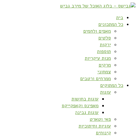
בית
כל המתכונים
מאפים ולחמים
סלטים
ירקות
תוספות
מנות עיקריות
מרקים
צמחוני
ממרחים ורטבים
כל המתוקים
עוגות
עוגות בחושות
מאפינס וקאפקייקס
עוגות גבינה
פאי וטארט
עוגיות וחיתוכיות
קינוחים