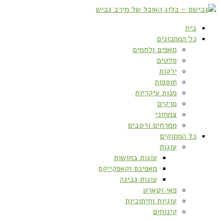
בית
כל המתכונים
מאפים ולחמים
סלטים
ירקות
תוספות
מנות עיקריות
מרקים
צמחוני
ממרחים ורטבים
כל המתוקים
עוגות
עוגות בחושות
מאפינס וקאפקייקס
עוגות גבינה
פאי וטארט
עוגיות וחיתוכיות
קינוחים