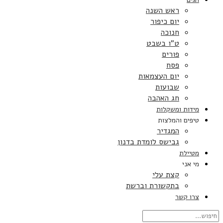
ראש השנה
יום כיפור
חנוכה
ט”ו בשבט
פורים
פסח
יום העצמאות
שבועות
חג האהבה
מידות ומשקלות
טיפים והמלצות
המגדיר
גבישס לומדת בדנון
מטיילת
מי אני
קצת עלי
בתקשורת וברשת
צרו קשר