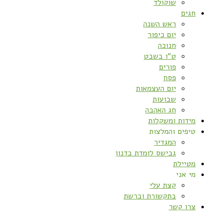
שוקולד
חגים
ראש השנה
יום כיפור
חנוכה
ט”ו בשבט
פורים
פסח
יום העצמאות
שבועות
חג האהבה
מידות ומשקלות
טיפים והמלצות
המגדיר
גבישס לומדת בדנון
מטיילת
מי אני
קצת עלי
בתקשורת וברשת
צרו קשר