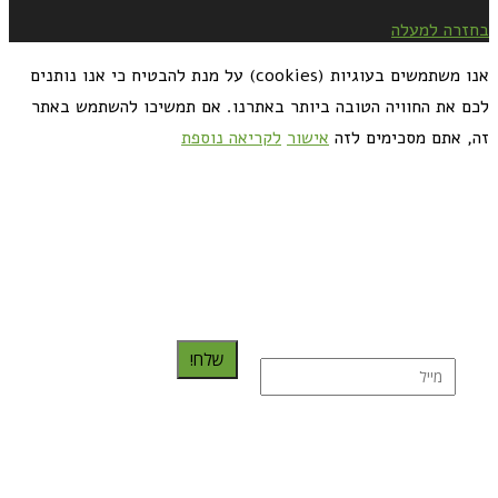
בחזרה למעלה
אנו משתמשים בעוגיות (cookies) על מנת להבטיח כי אנו נותנים
לכם את החוויה הטובה ביותר באתרנו. אם תמשיכו להשתמש באתר
זה, אתם מסכימים לזה
אישור
לקריאה נוספת
כדאי לך להירשם ולקבל את המתכונים למייל:
שלח!
נרשמת בהצלחה!
תהנו, באהבה מגבישס.