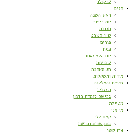
שוקולד
חגים
ראש השנה
יום כיפור
חנוכה
ט”ו בשבט
פורים
פסח
יום העצמאות
שבועות
חג האהבה
מידות ומשקלות
טיפים והמלצות
המגדיר
גבישס לומדת בדנון
מטיילת
מי אני
קצת עלי
בתקשורת וברשת
צרו קשר