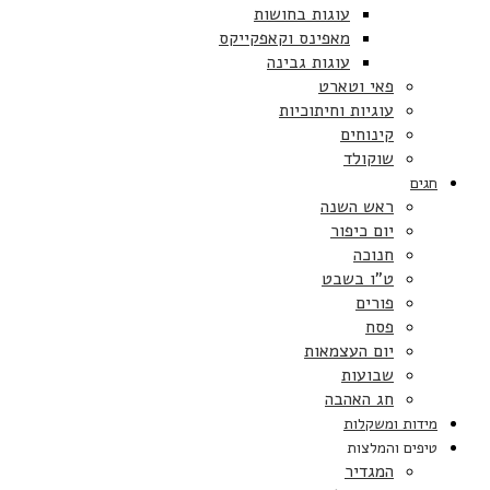
עוגות בחושות
מאפינס וקאפקייקס
עוגות גבינה
פאי וטארט
עוגיות וחיתוכיות
קינוחים
שוקולד
חגים
ראש השנה
יום כיפור
חנוכה
ט”ו בשבט
פורים
פסח
יום העצמאות
שבועות
חג האהבה
מידות ומשקלות
טיפים והמלצות
המגדיר