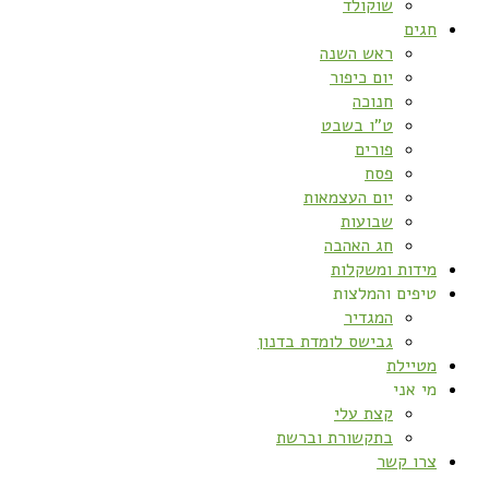
שוקולד
חגים
ראש השנה
יום כיפור
חנוכה
ט”ו בשבט
פורים
פסח
יום העצמאות
שבועות
חג האהבה
מידות ומשקלות
טיפים והמלצות
המגדיר
גבישס לומדת בדנון
מטיילת
מי אני
קצת עלי
בתקשורת וברשת
צרו קשר