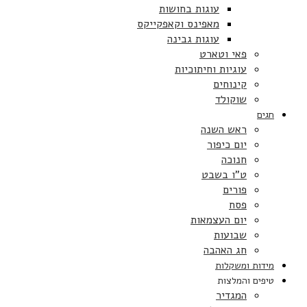
עוגות בחושות
מאפינס וקאפקייקס
עוגות גבינה
פאי וטארט
עוגיות וחיתוכיות
קינוחים
שוקולד
חגים
ראש השנה
יום כיפור
חנוכה
ט”ו בשבט
פורים
פסח
יום העצמאות
שבועות
חג האהבה
מידות ומשקלות
טיפים והמלצות
המגדיר