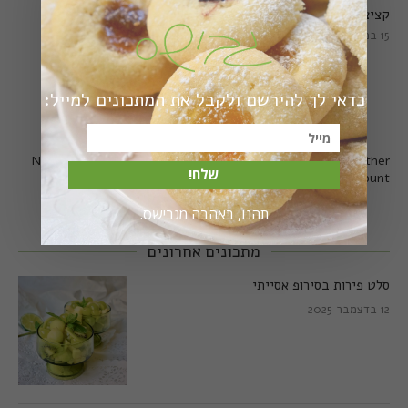
קציצות כרישה מושלמות
קציצות כרישה טבעוניות
מושלמות
15 במרץ 2018
20 במרץ 2018
כדאי לך להירשם ולקבל את המתכונים למייל:
עקבו אחרי באינסטגרם
No any image found. Please check it again or try with another
שלח!
instagram account.
תהנו, באהבה מגבישס.
מתכונים אחרונים
סלט פירות בסירופ אסייתי
12 בדצמבר 2025