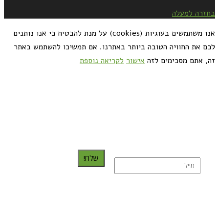
בחזרה למעלה
אנו משתמשים בעוגיות (cookies) על מנת להבטיח כי אנו נותנים
לכם את החוויה הטובה ביותר באתרנו. אם תמשיכו להשתמש באתר
זה, אתם מסכימים לזה
אישור
לקריאה נוספת
כדאי לך להירשם ולקבל את המתכונים למייל:
שלח!
נרשמת בהצלחה!
תהנו, באהבה מגבישס.