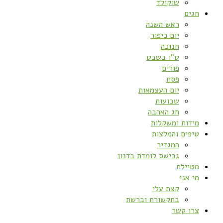
שוקולד
חגים
ראש השנה
יום כיפור
חנוכה
ט”ו בשבט
פורים
פסח
יום העצמאות
שבועות
חג האהבה
מידות ומשקלות
טיפים והמלצות
המגדיר
גבישס לומדת בדנון
מטיילת
מי אני
קצת עלי
בתקשורת וברשת
צרו קשר