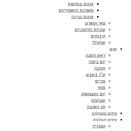
עוגות בחושות
מאפינס וקאפקייקס
עוגות גבינה
פאי וטארט
עוגיות וחיתוכיות
קינוחים
שוקולד
חגים
ראש השנה
יום כיפור
חנוכה
ט”ו בשבט
פורים
פסח
יום העצמאות
שבועות
חג האהבה
מידות ומשקלות
טיפים והמלצות
המגדיר