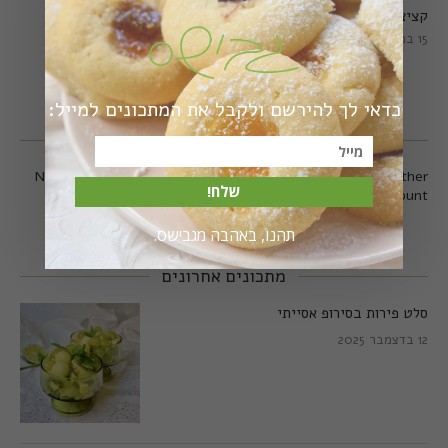
קציצות כרישה מושלמות
קציצות כרישה טבעוניות
מושלמות
15 במרץ 2018
20 במרץ 2018
כדאי לך להירשם ולקבל את המתכונים למייל:
עקבו אחרי באינסטגרם
No any image found. Please check it again or try with another
שלח!
instagram account.
תהנו, באהבה מגבישס.
מתכונים אחרונים
סלט פירות בסירופ אסייתי
12 בדצמבר 2025