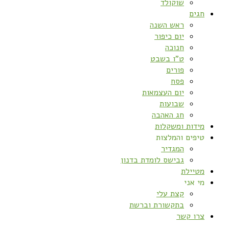
שוקולד
חגים
ראש השנה
יום כיפור
חנוכה
ט”ו בשבט
פורים
פסח
יום העצמאות
שבועות
חג האהבה
מידות ומשקלות
טיפים והמלצות
המגדיר
גבישס לומדת בדנון
מטיילת
מי אני
קצת עלי
בתקשורת וברשת
צרו קשר