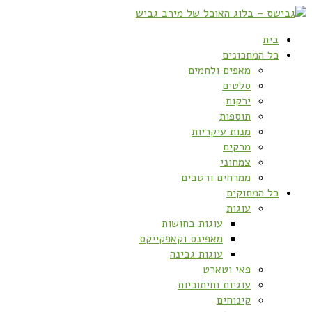
בית
כל המתכונים
מאפים ולחמים
סלטים
ירקות
תוספות
מנות עיקריות
מרקים
צמחוני
ממרחים ורטבים
כל המתוקים
עוגות
עוגות בחושות
מאפינס וקאפקייקס
עוגות גבינה
פאי וטארט
עוגיות וחיתוכיות
קינוחים