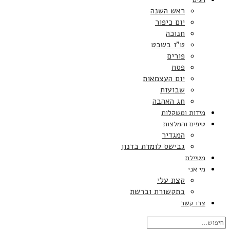
ראש השנה
יום כיפור
חנוכה
ט”ו בשבט
פורים
פסח
יום העצמאות
שבועות
חג האהבה
מידות ומשקלות
טיפים והמלצות
המגדיר
גבישס לומדת בדנון
מטיילת
מי אני
קצת עלי
בתקשורת וברשת
צרו קשר