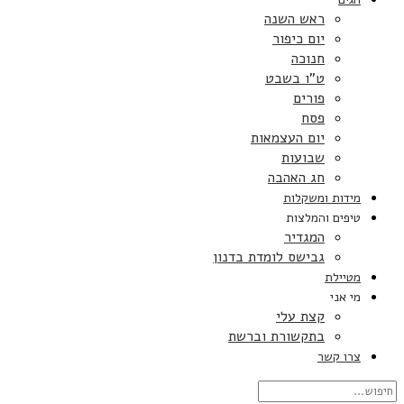
ראש השנה
יום כיפור
חנוכה
ט”ו בשבט
פורים
פסח
יום העצמאות
שבועות
חג האהבה
מידות ומשקלות
טיפים והמלצות
המגדיר
גבישס לומדת בדנון
מטיילת
מי אני
קצת עלי
בתקשורת וברשת
צרו קשר