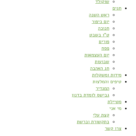
שוקולד
חגים
ראש השנה
יום כיפור
חנוכה
ט”ו בשבט
פורים
פסח
יום העצמאות
שבועות
חג האהבה
מידות ומשקלות
טיפים והמלצות
המגדיר
גבישס לומדת בדנון
מטיילת
מי אני
קצת עלי
בתקשורת וברשת
צרו קשר