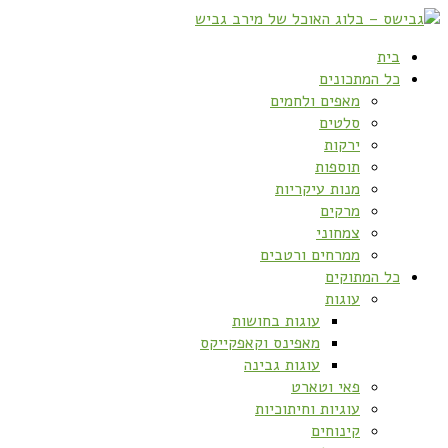
בית
כל המתכונים
מאפים ולחמים
סלטים
ירקות
תוספות
מנות עיקריות
מרקים
צמחוני
ממרחים ורטבים
כל המתוקים
עוגות
עוגות בחושות
מאפינס וקאפקייקס
עוגות גבינה
פאי וטארט
עוגיות וחיתוכיות
קינוחים