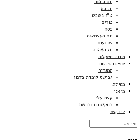
יום כיפור
חנוכה
ט”ו בשבט
פורים
פסח
יום העצמאות
שבועות
חג האהבה
מידות ומשקלות
טיפים והמלצות
המגדיר
גבישס לומדת בדנון
מטיילת
מי אני
קצת עלי
בתקשורת וברשת
צרו קשר