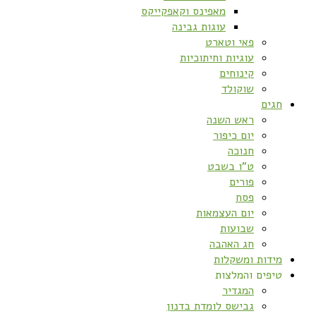
מאפינס וקאפקייקס
עוגות גבינה
פאי וטארט
עוגיות וחיתוכיות
קינוחים
שוקולד
חגים
ראש השנה
יום כיפור
חנוכה
ט”ו בשבט
פורים
פסח
יום העצמאות
שבועות
חג האהבה
מידות ומשקלות
טיפים והמלצות
המגדיר
גבישס לומדת בדנון