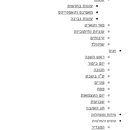
עוגות בחושות
מאפינס וקאפקייקס
עוגות גבינה
פאי וטארט
עוגיות וחיתוכיות
קינוחים
שוקולד
חגים
ראש השנה
יום כיפור
חנוכה
ט”ו בשבט
פורים
פסח
יום העצמאות
שבועות
חג האהבה
מידות ומשקלות
טיפים והמלצות
המגדיר