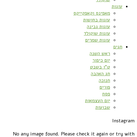
עוגות
מאפינס וקאפקייקס
עוגות בחושות
עוגות גבינה
עוגות שוקולד
עוגות שמרים
חגים
ראש השנה
יום כיפור
ט”ו בשבט
חג האהבה
חנוכה
פורים
פסח
יום העצמאות
שבועות
Instagram
No any image found. Please check it again or try with