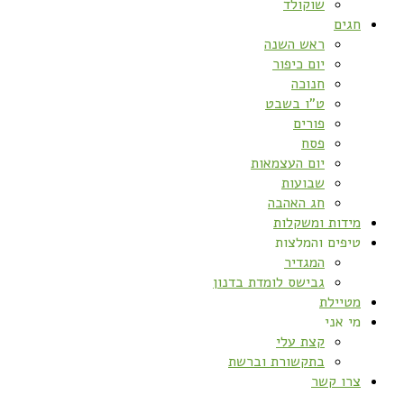
שוקולד
חגים
ראש השנה
יום כיפור
חנוכה
ט”ו בשבט
פורים
פסח
יום העצמאות
שבועות
חג האהבה
מידות ומשקלות
טיפים והמלצות
המגדיר
גבישס לומדת בדנון
מטיילת
מי אני
קצת עלי
בתקשורת וברשת
צרו קשר