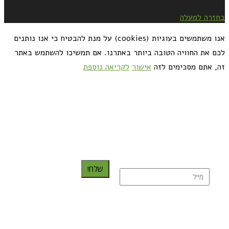
בחזרה למעלה
אנו משתמשים בעוגיות (cookies) על מנת להבטיח כי אנו נותנים
לכם את החוויה הטובה ביותר באתרנו. אם תמשיכו להשתמש באתר
זה, אתם מסכימים לזה
אישור
לקריאה נוספת
כדאי לך להירשם ולקבל את המתכונים למייל:
שלח!
נרשמת בהצלחה!
תהנו, באהבה מגבישס.