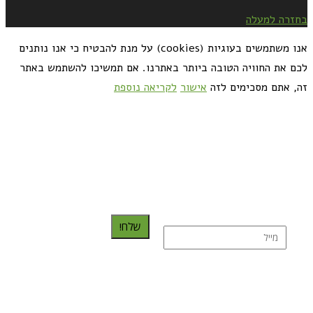
בחזרה למעלה
אנו משתמשים בעוגיות (cookies) על מנת להבטיח כי אנו נותנים
לכם את החוויה הטובה ביותר באתרנו. אם תמשיכו להשתמש באתר
זה, אתם מסכימים לזה
אישור
לקריאה נוספת
כדאי לך להירשם ולקבל את המתכונים למייל:
שלח!
נרשמת בהצלחה!
תהנו, באהבה מגבישס.