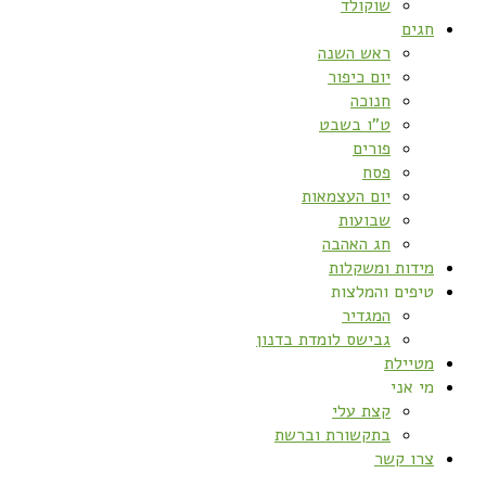
שוקולד
חגים
ראש השנה
יום כיפור
חנוכה
ט”ו בשבט
פורים
פסח
יום העצמאות
שבועות
חג האהבה
מידות ומשקלות
טיפים והמלצות
המגדיר
גבישס לומדת בדנון
מטיילת
מי אני
קצת עלי
בתקשורת וברשת
צרו קשר