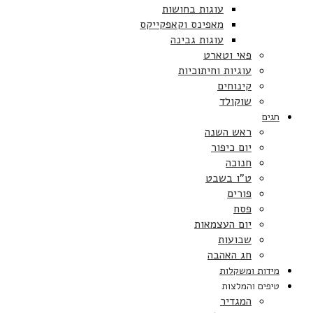
עוגות בחושות
מאפינס וקאפקייקס
עוגות גבינה
פאי וטארט
עוגיות וחיתוכיות
קינוחים
שוקולד
חגים
ראש השנה
יום כיפור
חנוכה
ט”ו בשבט
פורים
פסח
יום העצמאות
שבועות
חג האהבה
מידות ומשקלות
טיפים והמלצות
המגדיר