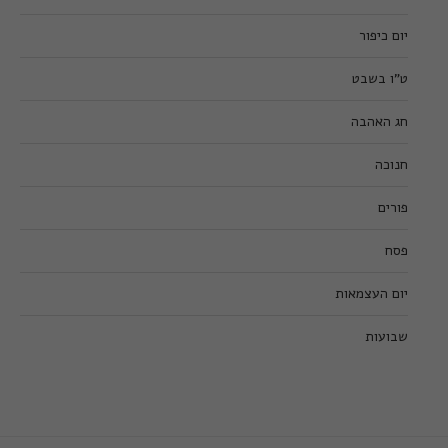
יום כיפור
ט”ו בשבט
חג האהבה
חנוכה
פורים
פסח
יום העצמאות
שבועות