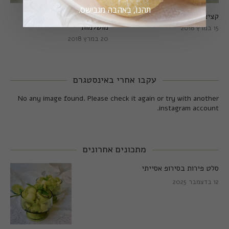
תהנו, באהבה מגבישס.
קציצות כרישה מושלמות
קציצות כרישה טבעוניות
מושלמות
15 במרץ 2018
20 במרץ 2018
עקבו אחרי באינסטגרם
No any image found. Please check it again or try with another
instagram account.
מתכונים אחרונים
סלט פירות בסירופ אסייתי
12 בדצמבר 2025