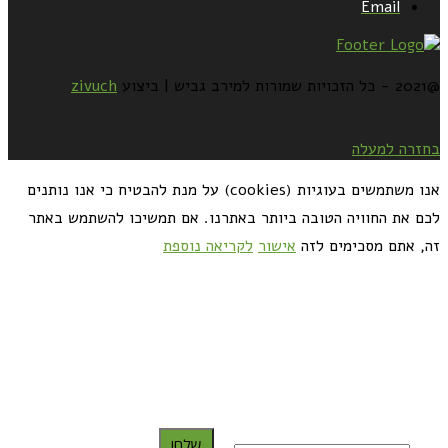
Email
@2021 - כל הזכויות שמורות למירב גביש | ביצוע
zivuch
בחזרה למעלה
אנו משתמשים בעוגיות (cookies) על מנת להבטיח כי אנו נותנים
לכם את החוויה הטובה ביותר באתרנו. אם תמשיכו להשתמש באתר
זה, אתם מסכימים לזה
אישור
לקריאה נוספת
כדאי לך להירשם ולקבל את המתכונים למייל:
שלח!