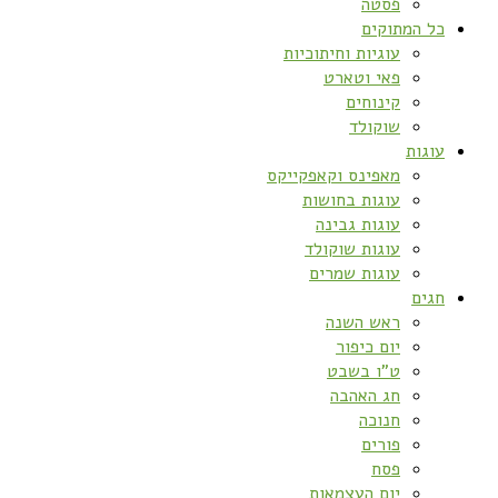
פסטה
כל המתוקים
עוגיות וחיתוכיות
פאי וטארט
קינוחים
שוקולד
עוגות
מאפינס וקאפקייקס
עוגות בחושות
עוגות גבינה
עוגות שוקולד
עוגות שמרים
חגים
ראש השנה
יום כיפור
ט”ו בשבט
חג האהבה
חנוכה
פורים
פסח
יום העצמאות