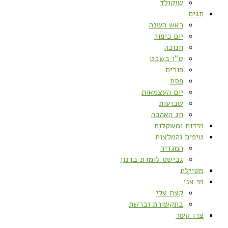
שוקולד
חגים
ראש השנה
יום כיפור
חנוכה
ט”ו בשבט
פורים
פסח
יום העצמאות
שבועות
חג האהבה
מידות ומשקלות
טיפים והמלצות
המגדיר
גבישס לומדת בדנון
מטיילת
מי אני
קצת עלי
בתקשורת וברשת
צרו קשר