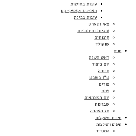
עוגות בחושות
מאפינס וקאפקייקס
עוגות גבינה
פאי וטארט
עוגיות וחיתוכיות
קינוחים
שוקולד
חגים
ראש השנה
יום כיפור
חנוכה
ט”ו בשבט
פורים
פסח
יום העצמאות
שבועות
חג האהבה
מידות ומשקלות
טיפים והמלצות
המגדיר