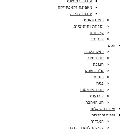
עוגות בחושות
מאפינס וקאפקייקס
עוגות גבינה
פאי וטארט
עוגיות וחיתוכיות
קינוחים
שוקולד
חגים
ראש השנה
יום כיפור
חנוכה
ט”ו בשבט
פורים
פסח
יום העצמאות
שבועות
חג האהבה
מידות ומשקלות
טיפים והמלצות
המגדיר
גבישס לומדת בדנון