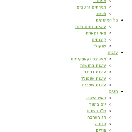
צמחוני
ממרחים ורטבים
פסטה
כל המתוקים
עוגיות וחיתוכיות
פאי וטארט
קינוחים
שוקולד
עוגות
מאפינס וקאפקייקס
עוגות בחושות
עוגות גבינה
עוגות שוקולד
עוגות שמרים
חגים
ראש השנה
יום כיפור
ט”ו בשבט
חג האהבה
חנוכה
פורים