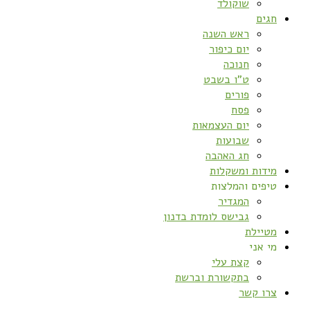
שוקולד
חגים
ראש השנה
יום כיפור
חנוכה
ט”ו בשבט
פורים
פסח
יום העצמאות
שבועות
חג האהבה
מידות ומשקלות
טיפים והמלצות
המגדיר
גבישס לומדת בדנון
מטיילת
מי אני
קצת עלי
בתקשורת וברשת
צרו קשר