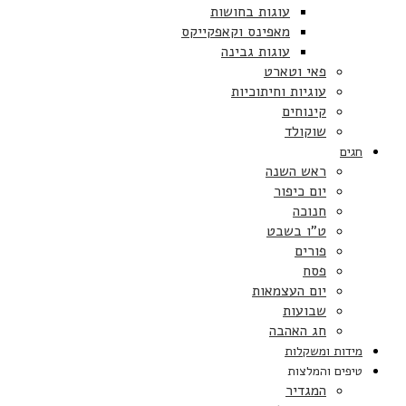
עוגות בחושות
מאפינס וקאפקייקס
עוגות גבינה
פאי וטארט
עוגיות וחיתוכיות
קינוחים
שוקולד
חגים
ראש השנה
יום כיפור
חנוכה
ט”ו בשבט
פורים
פסח
יום העצמאות
שבועות
חג האהבה
מידות ומשקלות
טיפים והמלצות
המגדיר