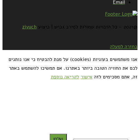
Email
@2021 - כל הזכויות שמורות למירב גביש | ביצוע
zivuch
בחזרה למעלה
אנו משתמשים בעוגיות (cookies) על מנת להבטיח כי אנו נותנים
לכם את החוויה הטובה ביותר באתרנו. אם תמשיכו להשתמש באתר
זה, אתם מסכימים לזה
אישור
לקריאה נוספת
כדאי לך להירשם ולקבל את המתכונים למייל:
שלח!