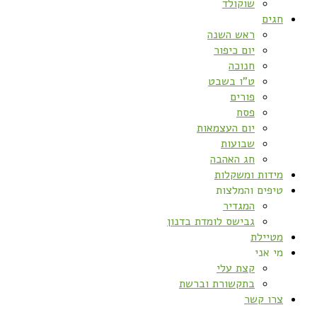
שוקולד
חגים
ראש השנה
יום כיפור
חנוכה
ט”ו בשבט
פורים
פסח
יום העצמאות
שבועות
חג האהבה
מידות ומשקלות
טיפים והמלצות
המגדיר
גבישס לומדת בדנון
מטיילת
מי אני
קצת עלי
בתקשורת וברשת
צרו קשר