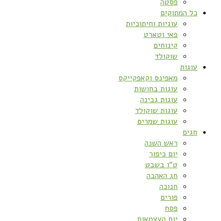
פסטה
כל המתוקים
עוגיות וחיתוכיות
פאי וטארט
קינוחים
שוקולד
עוגות
מאפינס וקאפקייקס
עוגות בחושות
עוגות גבינה
עוגות שוקולד
עוגות שמרים
חגים
ראש השנה
יום כיפור
ט”ו בשבט
חג האהבה
חנוכה
פורים
פסח
יום העצמאות