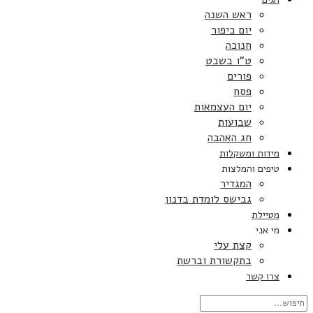
ראש השנה
יום כיפור
חנוכה
ט”ו בשבט
פורים
פסח
יום העצמאות
שבועות
חג האהבה
מידות ומשקלות
טיפים והמלצות
המגדיר
גבישס לומדת בדנון
מטיילת
מי אני
קצת עלי
בתקשורת וברשת
צרו קשר