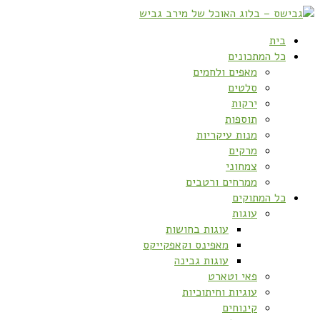
בית
כל המתכונים
מאפים ולחמים
סלטים
ירקות
תוספות
מנות עיקריות
מרקים
צמחוני
ממרחים ורטבים
כל המתוקים
עוגות
עוגות בחושות
מאפינס וקאפקייקס
עוגות גבינה
פאי וטארט
עוגיות וחיתוכיות
קינוחים