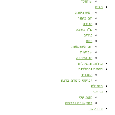
שוקולד
חגים
ראש השנה
יום כיפור
חנוכה
ט”ו בשבט
פורים
פסח
יום העצמאות
שבועות
חג האהבה
מידות ומשקלות
טיפים והמלצות
המגדיר
גבישס לומדת בדנון
מטיילת
מי אני
קצת עלי
בתקשורת וברשת
צרו קשר